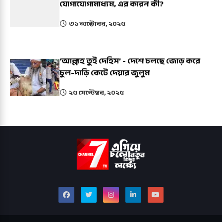
যোগাযোগামাধ্যম, এর কারন কী?
৩১ অক্টোবর, ২০২৫
‘আল্লাহ তুই দেহিস’ - দেশে চলছে জোড় করে
চুল-দাড়ি কেটে দেয়ার জুলুম
২৫ সেপ্টেম্বর, ২০২৫