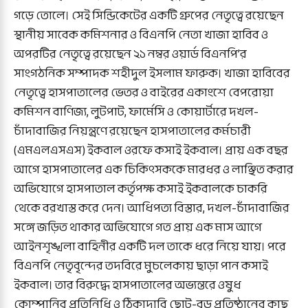
গড়ে তোলে। সেই সিন্ডিকেটের একটি গ্রুপের নেতৃত্বে রয়েছেন
স্থানীয় সাবেক কমিশনার ও বিএনপি নেতা খাজা হাবিব ও
অপরটির নেতৃত্বে রয়েছেন ২১ নম্বর ওয়ার্ড বিএনপি’র
সাংগঠনিক সম্পাদক শহীদুল ইসলাম ফারুক। খাজা হাবিবের
নেতৃত্বে হাসপাতালের ভেতর ও বাইরের একাংশে বেপরোয়া
কমিশন বাণিজ্য, লুটপাট, ফার্মেসি ও কোয়ার্টারে দখল-
চাঁদাবাজির নিয়ন্ত্রণে রয়েছেন হাসপাতালের কর্মচারী
(এমএলএসএস) ইকবাল ওরফে কসাই ইকবাল। প্রায় এক বছর
আগে হাসপাতালের এক চিকিৎসককে মারধর ও লাঞ্ছিত করার
অভিযোগে হাসপাতাল কর্তৃপক্ষ কসাই ইকবালকে চাকরি
থেকে বরখাস্ত করে দেন। আধিপত্য বিস্তার, দখল-চাঁদাবাজির
সঙ্গে জড়িত থাকার অভিযোগে গত প্রায় এক মাস আগে
আইনশৃঙ্খলা বাহিনীর একটি দল তাকে ধরে নিয়ে যায়। পরে
বিএনপি নেতৃবৃন্দের তদবিরে মুচলেকায় ছাড়া পান কসাই
ইকবাল। তার বিরুদ্ধে হাসপাতালের অভ্যন্তরে ওষুধ
কোম্পানির প্রতিনিধি ও ঠিকাদারি ছোট-বড় প্রতিষ্ঠানের কাছ