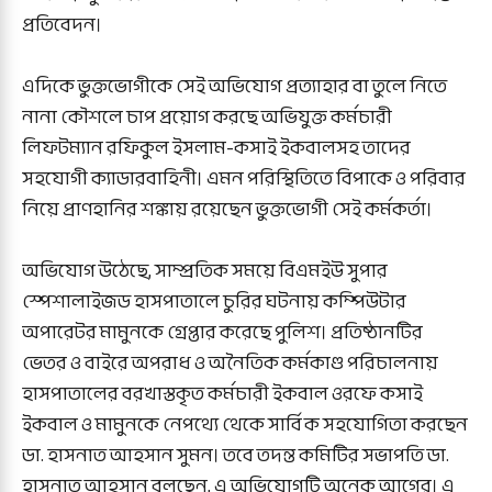
প্রতিবেদন।
এদিকে ভুক্তভোগীকে সেই অভিযোগ প্রত্যাহার বা তুলে নিতে
নানা কৌশলে চাপ প্রয়োগ করছে অভিযুক্ত কর্মচারী
লিফটম্যান রফিকুল ইসলাম-কসাই ইকবালসহ তাদের
সহযোগী ক্যাডারবাহিনী। এমন পরিস্থিতিতে বিপাকে ও পরিবার
নিয়ে প্রাণহানির শঙ্কায় রয়েছেন ভুক্তভোগী সেই কর্মকর্তা।
অভিযোগ উঠেছে, সাম্প্রতিক সময়ে বিএমইউ সুপার
স্পেশালাইজড হাসপাতালে চুরির ঘটনায় কম্পিউটার
অপারেটর মামুনকে গ্রেপ্তার করেছে পুলিশ। প্রতিষ্ঠানটির
ভেতর ও বাইরে অপরাধ ও অনৈতিক কর্মকাণ্ড পরিচালনায়
হাসপাতালের বরখাস্তকৃত কর্মচারী ইকবাল ওরফে কসাই
ইকবাল ও মামুনকে নেপথ্যে থেকে সার্বিক সহযোগিতা করছেন
ডা. হাসনাত আহসান সুমন। তবে তদন্ত কমিটির সভাপতি ডা.
হাসনাত আহসান বলছেন, এ অভিযোগটি অনেক আগের। এ