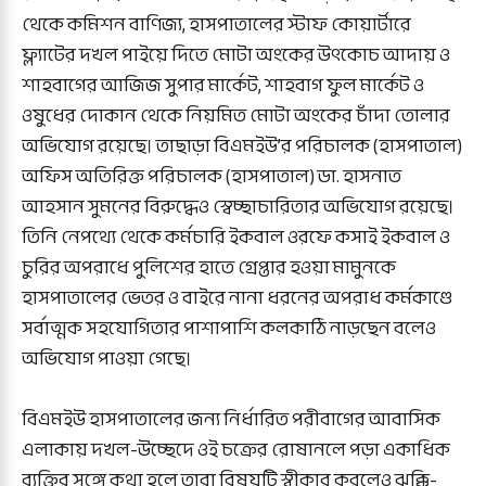
থেকে কমিশন বাণিজ্য, হাসপাতালের স্টাফ কোয়ার্টারে
ফ্ল্যাটের দখল পাইয়ে দিতে মোটা অংকের উৎকোচ আদায় ও
শাহবাগের আজিজ সুপার মার্কেট, শাহবাগ ফুল মার্কেট ও
ওষুধের দোকান থেকে নিয়মিত মোটা অংকের চাঁদা তোলার
অভিযোগ রয়েছে। তাছাড়া বিএমইউ’র পরিচালক (হাসপাতাল)
অফিস অতিরিক্ত পরিচালক (হাসপাতাল) ডা. হাসনাত
আহসান সুমনের বিরুদ্ধেও স্বেচ্ছাচারিতার অভিযোগ রয়েছে।
তিনি নেপথ্যে থেকে কর্মচারি ইকবাল ওরফে কসাই ইকবাল ও
চুরির অপরাধে পুলিশের হাতে গ্রেপ্তার হওয়া মামুনকে
হাসপাতালের ভেতর ও বাইরে নানা ধরনের অপরাধ কর্মকাণ্ডে
সর্বাত্মক সহযোগিতার পাশাপাশি কলকাঠি নাড়ছেন বলেও
অভিযোগ পাওয়া গেছে।
বিএমইউ হাসপাতালের জন্য নির্ধারিত পরীবাগের আবাসিক
এলাকায় দখল-উচ্ছেদে ওই চক্রের রোষানলে পড়া একাধিক
ব্যক্তির সঙ্গে কথা হলে তারা বিষয়টি স্বীকার করলেও ঝক্কি-