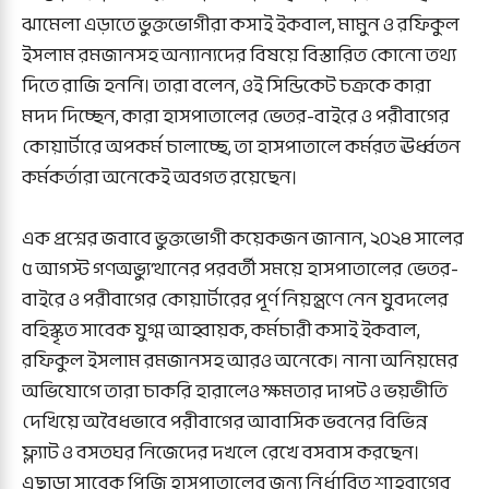
ঝামেলা এড়াতে ভুক্তভোগীরা কসাই ইকবাল, মামুন ও রফিকুল
ইসলাম রমজানসহ অন্যান্যদের বিষয়ে বিস্তারিত কোনো তথ্য
দিতে রাজি হননি। তারা বলেন, ওই সিন্ডিকেট চক্রকে কারা
মদদ দিচ্ছেন, কারা হাসপাতালের ভেতর-বাইরে ও পরীবাগের
কোয়ার্টারে অপকর্ম চালাচ্ছে, তা হাসপাতালে কর্মরত ঊর্ধ্বতন
কর্মকর্তারা অনেকেই অবগত রয়েছেন।
এক প্রশ্নের জবাবে ভুক্তভোগী কয়েকজন জানান, ২০২৪ সালের
৫ আগস্ট গণঅভ্যুত্থানের পরবর্তী সময়ে হাসপাতালের ভেতর-
বাইরে ও পরীবাগের কোয়ার্টারের পূর্ণ নিয়ন্ত্রণে নেন যুবদলের
বহিস্কৃত সাবেক যুগ্ম আহ্বায়ক, কর্মচারী কসাই ইকবাল,
রফিকুল ইসলাম রমজানসহ আরও অনেকে। নানা অনিয়মের
অভিযোগে তারা চাকরি হারালেও ক্ষমতার দাপট ও ভয়ভীতি
দেখিয়ে অবৈধভাবে পরীবাগের আবাসিক ভবনের বিভিন্ন
ফ্ল্যাট ও বসতঘর নিজেদের দখলে রেখে বসবাস করছেন।
এছাড়া সাবেক পিজি হাসপাতালের জন্য নির্ধারিত শাহবাগের