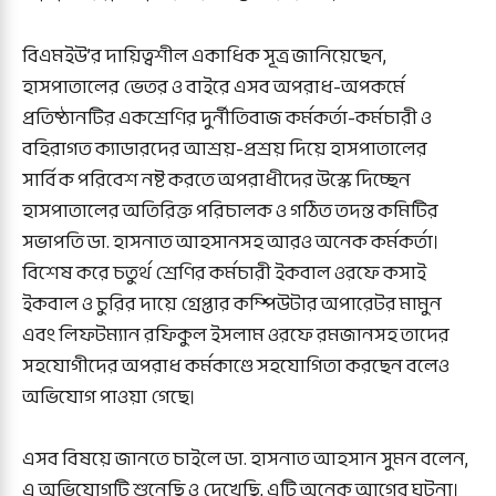
বিএমইউ’র দায়িত্বশীল একাধিক সূত্র জানিয়েছেন,
হাসপাতালের ভেতর ও বাইরে এসব অপরাধ-অপকর্মে
প্রতিষ্ঠানটির একশ্রেণির দুর্নীতিবাজ কর্মকর্তা-কর্মচারী ও
বহিরাগত ক্যাডারদের আশ্রয়-প্রশ্রয় দিয়ে হাসপাতালের
সার্বিক পরিবেশ নষ্ট করতে অপরাধীদের উস্কে দিচ্ছেন
হাসপাতালের অতিরিক্ত পরিচালক ও গঠিত তদন্ত কমিটির
সভাপতি ডা. হাসনাত আহসানসহ আরও অনেক কর্মকর্তা।
বিশেষ করে চতুর্থ শ্রেণির কর্মচারী ইকবাল ওরফে কসাই
ইকবাল ও চুরির দায়ে গ্রেপ্তার কম্পিউটার অপারেটর মামুন
এবং লিফটম্যান রফিকুল ইসলাম ওরফে রমজানসহ তাদের
সহযোগীদের অপরাধ কর্মকাণ্ডে সহযোগিতা করছেন বলেও
অভিযোগ পাওয়া গেছে।
এসব বিষয়ে জানতে চাইলে ডা. হাসনাত আহসান সুমন বলেন,
এ অভিযোগটি শুনেছি ও দেখেছি, এটি অনেক আগের ঘটনা।