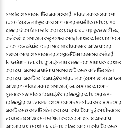
সম্প্রতি হাসপাতালটির এক সহকারী পরিচালককে প্রকাশ্যে
টেনে-হিচড়ে লাঞ্ছিত করে প্রাণনাশের ভয়ভীতি দেখিয়ে ৭০
হাজার টাকা চাঁদা দাবি করা হয়েছে। এ ঘটনায় ভুক্তভোগী ওই
কর্মকর্তা হাসপাতাল কর্তৃপক্ষের কাছে লিখিত অভিযোগ দিলে
টনক নড়ে ঊর্ধ্বতনদের। পরে প্রাথমিকভাবে অভিযোগের
সত্যতা পেয়ে হাসপাতালের প্রস্থোডন্টিক্স বিভাগের কর্মচারী
লিফটম্যান মো. রফিকুল ইসলাম রমজানকে সাময়িক বরখাস্ত
করা হয়। এরপর এ ঘটনায় পরপর ৩টি তদন্ত কমিটিও গঠন
করা হয়। একটিতে বিএমইউ’র পরিচালক (হাসপাতাল) অফিস
অতিরিক্ত পরিচালক (হাসপাতাল) ডা. হাসনাত আহসান
সুমনকে সভাপতি ও বিএমইউ’র রেজিস্ট্রার অফিসের উপ-
রেজিস্ট্রার মো. মারুফ হোসেনকে সদস্য-সচিব করে ৪ সদস্যের
একটি তদন্ত কমিটি গঠন করা হয়। কমিটিকে দুই কার্যদিবসের
মধ্যে তদন্ত প্রতিবেদন দাখিল করতে বলা হলেও অদ্যবধি
আলোর মুখ দেখেনি এ ঘটনায় গঠিত কোনো কমিটির তদন্ত