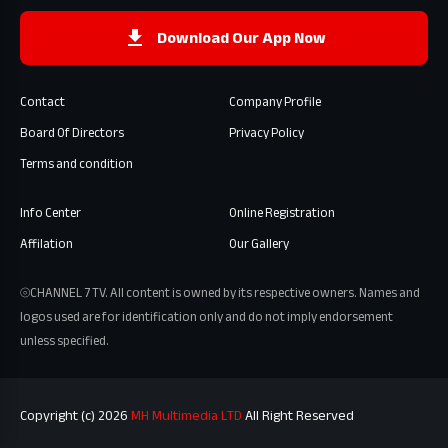
Download Our App Now
Contact
Company Profile
Board Of Directors
Privacy Policy
Terms and condition
Info Center
Online Registration
Affilation
Our Gallery
⦾CHANNEL 7 TV. All content is owned by its respective owners. Names and
logos used are for identification only and do not imply endorsement
unless specified.
Copyright (c) 2026
MH Multimedia LTD
All Right Reserved