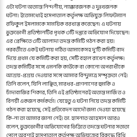
এটা ঘটনা অত্যান্ত নিন্দনীয়, ন্যাক্কারজনক ও দুঃখজনক
ঘটনা। ইতোমধ্যেই হাসপাতাল কর্তৃপক্ষ অভিযুক্ত লিফটম্যান
রফিকুল ইসলামকে সাময়িক বরখাস্ত করেছেন। এ ঘটনায়
ভুক্তভোগী প্রতিষ্ঠানটির পৃথক ৩টি দপ্তরে অভিযোগ দিয়েছেন।
এর প্রেক্ষিতে ৩টি আলাদা তদন্ত কমিটি গঠন করা হয়।
পরবর্তীতে একই ঘটনায় গঠিত আমাকেসহ দু’টি কমিটি বাদ
দিয়ে প্রথম যে কমিটি করা হয়, সেটি বহাল রাখেন কর্তৃপক্ষ।
তদন্ত কমিটির সঙ্গে এমনকি কাউকে বা কোনো অপরাধীকে
আশ্রয়-প্রশ্রয় দেওয়ার সঙ্গে আমার বিন্দুমাত্র সম্পৃক্ততা নেই।
তিনি বলেন, যিনি লাঞ্ছিত, মারধর-প্রাণনাশের হুমকি ও
চাঁদাবাজির শিকার, তিনি এই প্রতিষ্ঠানেরই অত্যন্ত মার্জিত ও
বিনয়ী একজন কর্মকর্তা। যেহেতু এ ঘটনা নিয়ে তদন্ত কমিটি
গঠন করা হয়েছে, সেই প্রতিবেদন আদৌ জমা দেওয়া হয়েছে
কি-না তা আমার জানা নেই। ডা. হাসনাত আহসান আরও
বলেন, ভুক্তভোগীর অভিযোগের ভিত্তিতে তদন্তে ঘটনার সত্যতা
পেলে অবশ্যই হাসপাতাল কর্তৃপক্ষ অভিযুক্তের বিরুদ্ধে বিধি