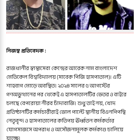
নিজস্ব প্রতিবেদক :
রাজধানীর স্বাস্থ্যসেবা কেন্দ্রের আরেক নাম বাংলাদেশ
মেডিকেল বিশ্ববিদ্যালয় (সাবেক পিজি হাসপাতাল)। এটি
শাহবাগ মোড়ে অবস্থিত। ২০২৪ সালের ৫ আগস্টের
গণঅভুত্থানের পর থেকেই এ হাসপাতালটির ভেতর ও বাইরে
চলছে বেপরোয়া নীরব চাঁদাবাজি। শুধু তাই নয়, খোদ
প্রতিষ্ঠানটির কর্মচারীরাই ভোল পাল্টে স্থানীয় বিএনপিপন্থি
নেতৃবৃন্দ ও হাসপাতালের কতিপয় ঊর্ধ্বতন কর্মকর্তার
যোগসাজসে অপরাধ ও অসৌজন্যমূলক কর্মকাণ্ড চালিয়ে
যাচ্ছে।