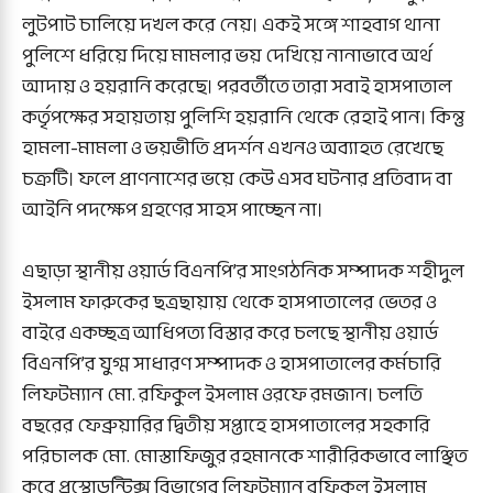
লুটপাট চালিয়ে দখল করে নেয়। একই সঙ্গে শাহবাগ থানা
পুলিশে ধরিয়ে দিয়ে মামলার ভয় দেখিয়ে নানাভাবে অর্থ
আদায় ও হয়রানি করেছে। পরবর্তীতে তারা সবাই হাসপাতাল
কর্তৃপক্ষের সহায়তায় পুলিশি হয়রানি থেকে রেহাই পান। কিন্তু
হামলা-মামলা ও ভয়ভীতি প্রদর্শন এখনও অব্যাহত রেখেছে
চক্রটি। ফলে প্রাণনাশের ভয়ে কেউ এসব ঘটনার প্রতিবাদ বা
আইনি পদক্ষেপ গ্রহণের সাহস পাচ্ছেন না।
এছাড়া স্থানীয় ওয়ার্ড বিএনপি’র সাংগঠনিক সম্পাদক শহীদুল
ইসলাম ফারুকের ছত্রছায়ায় থেকে হাসপাতালের ভেতর ও
বাইরে একচ্ছত্র আধিপত্য বিস্তার করে চলছে স্থানীয় ওয়ার্ড
বিএনপি’র যুগ্ম সাধারণ সম্পাদক ও হাসপাতালের কর্মচারি
লিফটম্যান মো. রফিকুল ইসলাম ওরফে রমজান। চলতি
বছরের ফেব্রুয়ারির দ্বিতীয় সপ্তাহে হাসপাতালের সহকারি
পরিচালক মো. মোস্তাফিজুর রহমানকে শারীরিকভাবে লাঞ্ছিত
করে প্রস্থোডন্টিক্স বিভাগের লিফটম্যান রফিকুল ইসলাম