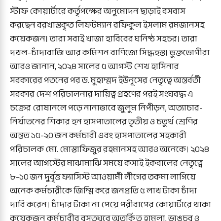
স্টাফ কোয়ার্টারে কর্তৃপক্ষের অনুমোদন ছাড়াই বসবাস
করছেন বরখাস্তকৃত লিফটম্যান রফিকুল ইসলাম রমজানসহ
কয়েকজন। তারা সবাই খাজা হাবিবের ঘনিষ্ঠ সহচর। তারা
দখল-চাঁদাবাজি আর কমিশন বাণিজ্যে সিদ্ধহস্ত। ভুক্তভোগীরা
আরও জানান, ২০২৪ সালের ৫ আগস্ট শেখ হাসিনার
সরকারের পতনের পর ড. মুহাম্মদ ইউনূসের নেতৃত্বে অন্তর্বর্তী
সরকার দেশ পরিচালনার দায়িত্ব গ্রহণের পরই সংঘবদ্ধ এ
চক্রের রোষানলে পড়ে নানাভাবে জুলুম নিপীড়ন, অত্যাচার-
নির্যাতনের শিকার হন হাসপাতালের তৃতীয় ও চতুর্থ শ্রেণির
অন্তত ১৫-২০ জন কর্মচারী এবং হাসপাতালের সহকারী
পরিচালক মো. মোস্তাফিজুর রহমানসহ আরও অনেকে। ২০২৪
সালের আগস্টের মাঝামাঝি সময়ে কসাই ইকবালের নেতৃত্বে
৮-১০ জন দুর্বৃত্ত ফ্যাসিস্ট আওয়ামী লীগের তকমা লাগিয়ে
অনেক কর্মচারীকে জিম্মি করে জনপ্রতি ৫ লাখ টাকা চাঁদা
দাবি করেন। চাঁদার টাকা না পেয়ে পরীবাগের কোয়ার্টারে থাকা
কয়েকজন কর্মচারীর বসতঘরে অতর্কিত হামলা, ভাঙচুর ও