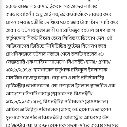
ওরফে রমজান ও কসাই ইকবালসহ তাদের লালিত
ক্যাডারবাহিনী। শুধু তাই নয়, ওই কর্মকর্তাকে মারধর করে
প্রাণনাশের ভয়ভীতি দেখিয়ে ৭০ হাজার টাকা চাঁদা দাবি করে
তারা। এ ঘটনায় ভুক্তভোগী মোস্তাফিজুর রহমান হাসপাতাল
কর্তৃপক্ষের নিকট বিচার চেয়ে লিখিত অভিযোগ দেন। ওই
অভিযোগের ভিত্তিতে সিসিটিভির ফুটেজ বিশ্লেষণ করে
প্রাথমিকভাবে ঘটনার সত্যতা পেয়ে চলতি বছরের ২৬
ফেব্রুয়ারি এক অফিস আদেশে (বিএমইউ/হাসঃ/ প্রশাঃ/
২০২৬/২৩৭৬) হাসপাতাল কর্তৃপক্ষ রফিকুল ইসলামকে
সাময়িক বরখাস্ত করেন। পরে গত ৩ মার্চ প্রতিষ্ঠানটির
রেজিস্ট্রার অধ্যাপক ডা. মো. নজরুল ইসলাম স্বাক্ষরিত এক
আদেশে ঘটনাটি তদন্তে (স্মারক নং-বিএমইউ/
২০২৬/২২৯০/১(৮), বিএমইউ’র পরিচালক (হাসপাতাল)
অফিস অতিরিক্ত পরিচালক (হাসঃ) ডা. হাসনাত আহসান
সুমনকে সভাপতি ও বিএমইউ’র রেজিস্ট্রার অফিসের উপ-
রেজিস্ট্রার মো. মারুফ হোসনকে সদস্য-সচিব করে ৪ সদস্যের