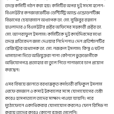
তদন্ত কমিটি গঠন করা হয়। কমিটির অপর দুই সদস্য হলেন-
বিএমইউ’র কনজারভেটিভ ডেন্টিস্ট্রি অ্যান্ড এন্ডোডনটিক্স
বিভাগের চেয়ারম্যান অধ্যাপক ডা. মো. মুজিবুর রহমান
হাওলাদার ও বিএমইউ’র প্রক্টর অফিসের সহকারী প্রক্টর ডা.
মো. আশরাফুল ইসলাম। কমিটিকে দুই কার্যদিবসের মধ্যে
তদন্ত প্রতিবেদন জমা দেওয়ার নির্দেশনাও দেন প্রতিষ্ঠানটির
রেজিস্ট্রার অধ্যাপক ডা. মো. নজরুল ইসলাম। কিন্তু এ ঘটনা
ধামাচাপা দিতে অভিযুক্তরা নানা কৌশলে ভুক্তভোগীকে
অভিযোগপত্র প্রত্যাহার বা তুলে নিতে নানাভাবে চাপ প্রয়োগ
করছেন।
এসব বিষয়ে জানতে বরখাস্তকৃত কর্মচারী রফিকুল ইসলাম
ওরফে রমজান ও কসাই ইকবালের সঙ্গে যোগাযোগের চেষ্টা
করেও হাসপাতালে তাদের সাক্ষাৎ পাওয়া যায়নি। পরে
মুঠোফোনে একাধিকবার যোগাযোগ করলেও ফোন রিসিভ না
করায় তাদের কারও কোনো বক্তব্য মেলেনি।