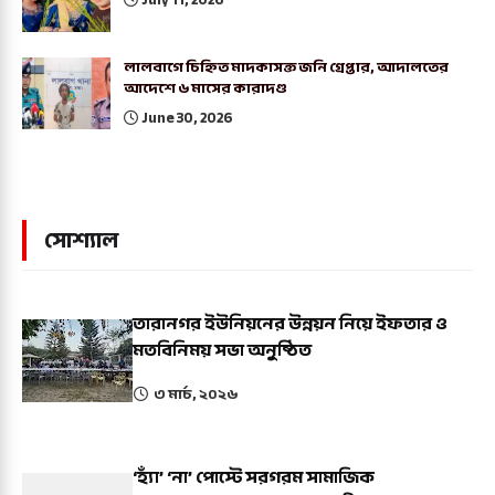
লালবাগে চিহ্নিত মাদকাসক্ত জনি গ্রেপ্তার, আদালতের
আদেশে ৬ মাসের কারাদণ্ড
June 30, 2026
সোশ্যাল
তারানগর ইউনিয়নের উন্নয়ন নিয়ে ইফতার ও
মতবিনিময় সভা অনুষ্ঠিত
৩ মার্চ, ২০২৬
‘হ্যাঁ’ ‘না’ পোস্টে সরগরম সামাজিক