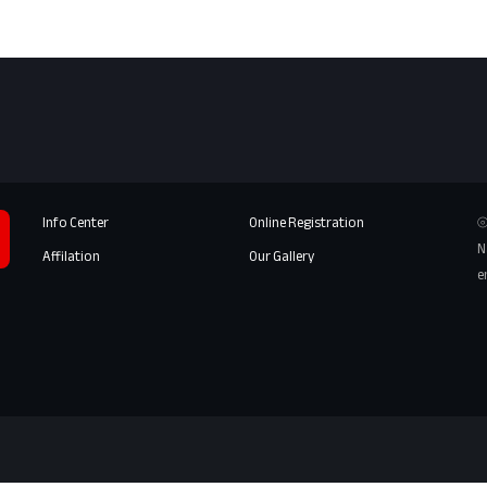
Info Center
Online Registration
⦾
N
Affilation
Our Gallery
e