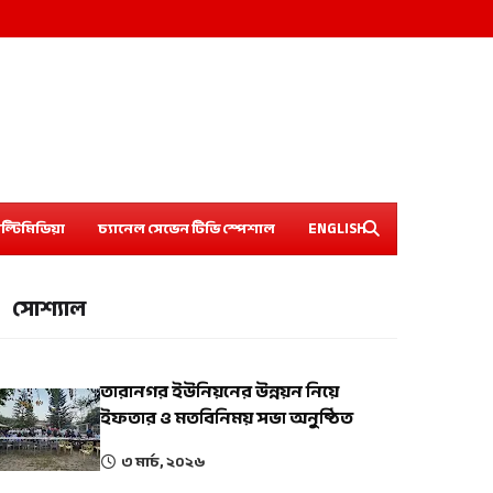
ল্টিমিডিয়া
চ্যানেল সেভেন টিভি স্পেশাল
ENGLISH
সোশ্যাল
তারানগর ইউনিয়নের উন্নয়ন নিয়ে
ইফতার ও মতবিনিময় সভা অনুষ্ঠিত
৩ মার্চ, ২০২৬