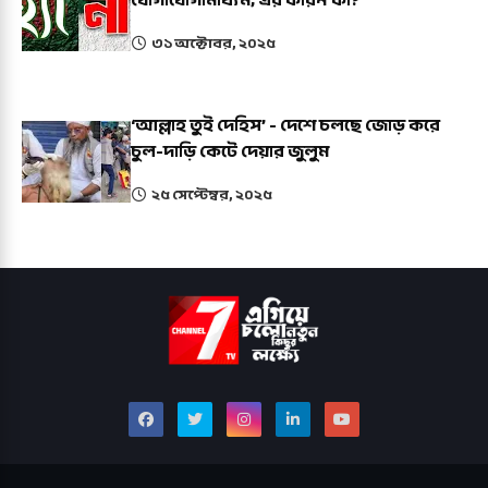
৩১ অক্টোবর, ২০২৫
‘আল্লাহ তুই দেহিস’ - দেশে চলছে জোড় করে
চুল-দাড়ি কেটে দেয়ার জুলুম
২৫ সেপ্টেম্বর, ২০২৫