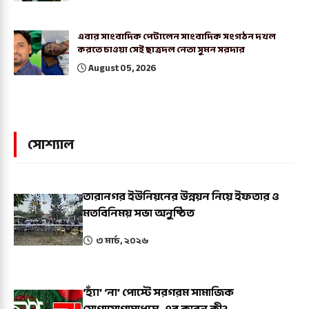
এবার সাংবাদিক পেটালেন সাংবাদিক সংগঠন দখল
করতে চাওয়া সেই ছাত্রদল নেতা সুমন সরদার
August 05, 2026
সোশ্যাল
তারানগর ইউনিয়নের উন্নয়ন নিয়ে ইফতার ও
মতবিনিময় সভা অনুষ্ঠিত
৩ মার্চ, ২০২৬
‘হ্যাঁ’ ‘না’ পোস্টে সরগরম সামাজিক
যোগাযোগামাধ্যম, এর কারন কী?