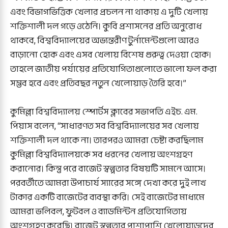
এবং বিভাগভিত্তিক খেলার প্রচলন না থাকায় এ দুটি খেলায়
শক্তিশালী দল গড়ে ওঠেনি। কুবি প্রশাসনের প্রতি অনুরোধ
থাকবে, বিশ্ববিদ্যালয়ের অভ্যন্তরীণ টুর্নামেন্টগুলো আরও
বাড়ানো হোক এবং এসব খেলায় বিশেষ গুরুত্ব দেওয়া হোক।
তাহলে জাতীয় পর্যায়ের প্রতিযোগিতাগুলোতে ভালো ফল করা
সম্ভব হবে এবং প্রতিবছর নতুন খেলোয়াড় তৈরি হবে।”
কুমিল্লা বিশ্ববিদ্যালয় স্পোর্টস ক্লাবের সভাপতি এইচ. এম.
পিয়াস বলেন, “সাধারণত সব বিশ্ববিদ্যালয়ের সব খেলায়
শক্তিশালী দল থাকে না। তারপরও আমরা চেষ্টা করছিলাম
কুমিল্লা বিশ্ববিদ্যালয়কে সব ধরনের খেলায় অংশগ্রহণ
করানোর। কিন্তু পরে বাজেট স্বল্পতার বিষয়টি সামনে আসে।
পরবর্তীতে আমরা উপাচার্য স্যারের সঙ্গে দেখা করে দুই লাখ
টাকার একটি বাজেটের ব্যবস্থা করি। সেই বাজেটের মাধ্যমে
আমরা ভলিবল, ফুটবল ও ব্যাডমিন্টন প্রতিযোগিতায়
অংশগ্রহণ করেছি। বাজেট স্বল্পতার পাশাপাশি খেলোয়াড়দের