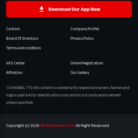
Download Our App Now
Contact
Company Profile
Board Of Directors
Privacy Policy
Terms and condition
Info Center
Online Registration
Affilation
Our Gallery
⦾CHANNEL 7 TV. All content is owned by its respective owners. Names and
logos used are for identification only and do not imply endorsement
unless specified.
Copyright (c) 2026
MH Multimedia LTD
All Right Reserved