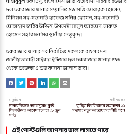
মাহাবুবুল হক টিপু, বাংলাদেশ জাতীয়তাবাদী সাইবার ইউজার
দল চকবাজার থানার সম্মানিত সভাপতি মোবারক হোসেন,
সিনিয়র সহ-সভাপতি হাফেজ মনির হোসেন, সহ-সভাপতি
মোহাম্মদ জহির উদ্দিন, উপদেষ্টা মামুন আহমেদ, মারুফ
হোসেন সহ বিএনপির স্থানীয় নেতৃবৃন্দ।
চকবাজার থানার নব নির্বাচিত সকলকে বাংলাদেশ
জাতীয়তাবাদী সাইবার ইউজার দল চকবাজার থানার পক্ষ
থেকে শুভেচ্ছা ও শুভ কামনা জানান তারা।
পূর্বতন
নবীনতর
মালয়েশিয়াতে পড়ার সুযোগ কুবি
কুমিল্লা বিশ্ববিদ্যালয় ছাত্রদলের ১২
শিক্ষার্থীদের, আবেদন চলবে ২৮ জুন
সদস্যের নতুন আহ্বায়ক কমিটি গঠন
পর্যন্ত
এই পোস্টগুলি আপনার ভাল লাগতে পারে