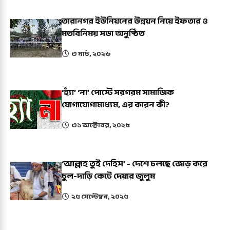
তারানগর ইউনিয়নের উন্নয়ন নিয়ে ইফতার ও
মতবিনিময় সভা অনুষ্ঠিত
৩ মার্চ, ২০২৬
‘হ্যাঁ’ ‘না’ পোস্টে সরগরম সামাজিক
যোগাযোগামাধ্যম, এর কারন কী?
৩১ অক্টোবর, ২০২৫
‘আল্লাহ তুই দেহিস’ - দেশে চলছে জোড় করে
চুল-দাড়ি কেটে দেয়ার জুলুম
২৫ সেপ্টেম্বর, ২০২৫