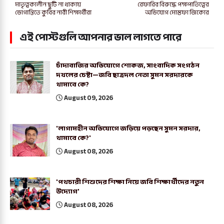
মাতৃত্বকালীন ছুটি না থাকায়
রেফারির বিরুদ্ধে পক্ষপাতিত্বের
ভোগান্তিতে কুবির নারী শিক্ষার্থীরা
অভিযোগ মোস্তফা জিকোর
এই পোস্টগুলি আপনার ভাল লাগতে পারে
চাঁদাবাজির অভিযোগে শোকজ, সাংবাদিক সংগঠন
দখলের চেষ্টা—জবি ছাত্রদল নেতা সুমন সরদারকে
থামাবে কে?
August 09, 2026
'লাগামহীন অভিযোগে জড়িয়ে পড়ছেন সুমন সরদার,
থামাবে কে?'
August 08, 2026
'পথচারী শিশুদের শিক্ষা নিয়ে জবি শিক্ষার্থীদের নতুন
উদ্যোগ'
August 08, 2026