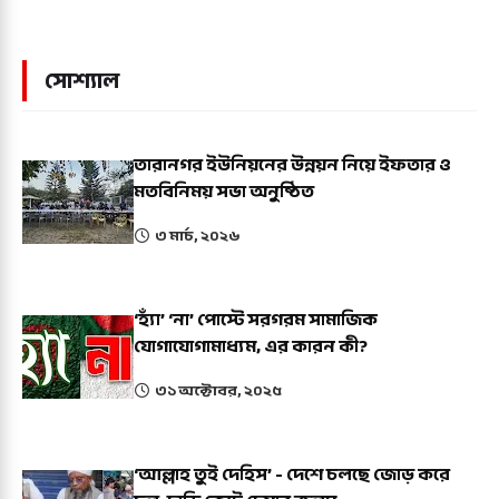
সোশ্যাল
তারানগর ইউনিয়নের উন্নয়ন নিয়ে ইফতার ও
মতবিনিময় সভা অনুষ্ঠিত
৩ মার্চ, ২০২৬
‘হ্যাঁ’ ‘না’ পোস্টে সরগরম সামাজিক
যোগাযোগামাধ্যম, এর কারন কী?
৩১ অক্টোবর, ২০২৫
‘আল্লাহ তুই দেহিস’ - দেশে চলছে জোড় করে