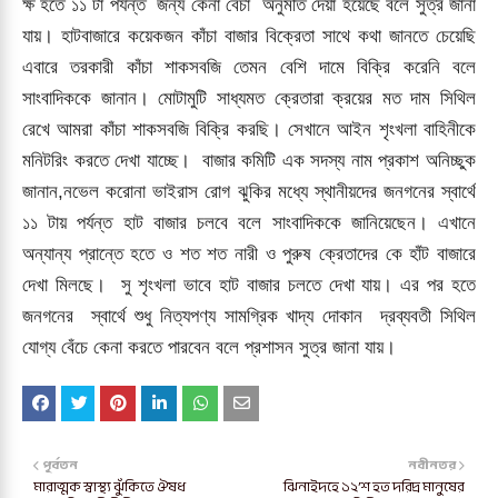
ক্ষ হতে ১১ টা পর্যন্ত জন্য কেনা বেঁচা অনুমতি দেয়া হয়েছে বলে সুত্র জানা
যায়। হাটবাজারে কয়েকজন কাঁচা বাজার বিক্রেতা সাথে কথা জানতে চেয়েছি
এবারে তরকারী কাঁচা শাকসবজি তেমন বেশি দামে বিক্রি করেনি বলে
সাংবাদিককে জানান। মোটামুটি সাধ্যমত ক্রেতারা ক্রয়ের মত দাম সিথিল
রেখে আমরা কাঁচা শাকসবজি বিক্রি করছি। সেখানে আইন শৃংখলা বাহিনীকে
মনিটরিং করতে দেখা যাচ্ছে। বাজার কমিটি এক সদস্য নাম প্রকাশ অনিচ্ছুক
জানান,নভেল করোনা ভাইরাস রোগ ঝুকির মধ্যে স্থানীয়দের জনগনের স্বার্থে
১১ টায় পর্যন্ত হাট বাজার চলবে বলে সাংবাদিককে জানিয়েছেন। এখানে
অন্যান্য প্রান্তে হতে ও শত শত নারী ও পুরুষ ক্রেতাদের কে হাঁট বাজারে
দেখা মিলছে। সু শৃংখলা ভাবে হাট বাজার চলতে দেখা যায়। এর পর হতে
জনগনের স্বার্থে শুধু নিত্যপণ্য সামগ্রিক খাদ্য দোকান দ্রব্যবতী সিথিল
যোগ্য বেঁচে কেনা করতে পারবেন বলে প্রশাসন সুত্র জানা যায়।
পূর্বতন
নবীনতর
মারাত্মক স্বাস্থ্য ঝুঁকিতে ঔষধ
ঝিনাইদহে ১২’শ হত দরিদ্র মানুষের