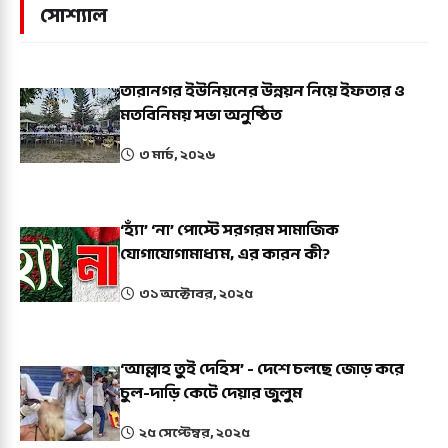
সোশ্যাল
তারানগর ইউনিয়নের উন্নয়ন নিয়ে ইফতার ও
মতবিনিময় সভা অনুষ্ঠিত
৩ মার্চ, ২০২৬
‘হ্যাঁ’ ‘না’ পোস্টে সরগরম সামাজিক
যোগাযোগামাধ্যম, এর কারন কী?
৩১ অক্টোবর, ২০২৫
‘আল্লাহ তুই দেহিস’ - দেশে চলছে জোড় করে
চুল-দাড়ি কেটে দেয়ার জুলুম
২৫ সেপ্টেম্বর, ২০২৫