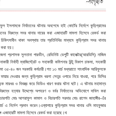
িফুল ইসলামকে নির্যাতনের ঘটনায় অবশেষে হাই কোর্টের নির্দেশে কুড়িগ্রামের
 জনের বিরুদ্ধে সদর থানায় দায়ের করা এজাহারটি মামলা হিসেবে রেকর্ড করা
কিৎসাধীন থাকা অবস্থায় তার প্রতিনিধির মাধ্যমে কুড়িগ্রাম সদর থানায়
ড করা হয়।
জেলা প্রশাসক সুলতানা পারভীন, রেভিনিউ ডেপুটি কালেক্টর(আরডিসি) নাজিম
কারী নির্বাহী ম্যাজিস্ট্রেট ও সহাকারী কমিশনার রিন্টু বিকাশ চাকমা, সহকারী
নামা ৩৫-৪০ জন সরকারি কর্মচারী।গত ১৩ মার্চ মধ্যরাতে সাংবাদিক আরিফুলকে
স ফায়ার দেওয়ার জন্য কুড়িগ্রাম ধরলা সেতুর ওপারে নিয়ে যাওয়া, পরে ডিসির
েধড়ক মারধর ও বিবস্ত্র করে ভিডিও ধারণ করার ঘটনা ঘটে। এ ঘটনায় মহামান্য
ুদ্ধে হত্যার উদ্দেশ্যে অপহরণ ও বর্বর নির্যাতনের অভিযোগে দাখিল করা
বিচারপতি মোঃ আশরাফুল কামাল ও বিচারপতি সরদার মোঃ রাশেদ জাহাঙ্গীর-এঁর
চ এ নির্দেশ প্রদান করেন।এব্যাপারে কুড়িগ্রাম সদর থানার ওসি মাহফুজার
্গে এজাহারটি মামলা হিসেবে রেকর্ড করা হয়েছে।থ