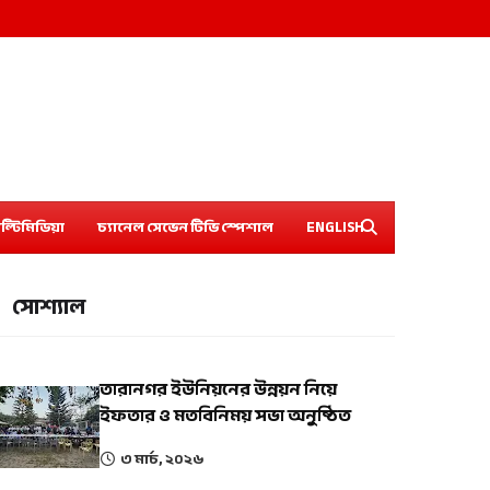
ল্টিমিডিয়া
চ্যানেল সেভেন টিভি স্পেশাল
ENGLISH
সোশ্যাল
তারানগর ইউনিয়নের উন্নয়ন নিয়ে
ইফতার ও মতবিনিময় সভা অনুষ্ঠিত
৩ মার্চ, ২০২৬