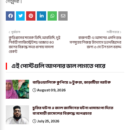
নেতৃবৃন্দরা।
পূর্বতন
নবীনতর
কুড়িগ্রামের সাবেক ডিসি,আরডিসি, দুই
রাজশাহী-৫ আসনের এমপি ডাঃ
নির্বাহী ম্যাজিস্ট্রেটসহ অজ্ঞাত ৪০
মনসুরের নিজস্ব উদ্যোগে হতদরিদ্রদের
জনের বিরুদ্ধে সদর থানায় মামলা
জন্য ৬ মে.টন চাল বরাদ্দ
রেকট
এই পোস্টগুলি আপনার ভাল লাগতে পারে
বাড়িওয়ালিকে কুপিয়ে ৯ টুকরা, ভাড়াটিয়া আটক
August 09, 2026
চুরির ঘটনা ও জাল জামিনের ঘটনা ধামাচাপা দিতে
ব্যবসায়ী রাসেলের বিরুদ্ধে অপপ্রচার
July 25, 2026