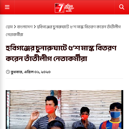
হোম
বাংলাদেশ
হবিগঞ্জের চুনারুঘাটে ৫’শ মাস্ক বিতরণ করেন তাঁতীলীগ
নেতাকর্মীরা
হবিগঞ্জের চুনারুঘাটে ৫’শ মাস্ক বিতরণ
করেন তাঁতীলীগ নেতাকর্মীরা
বুধবার, এপ্রিল ০১, ২০২০