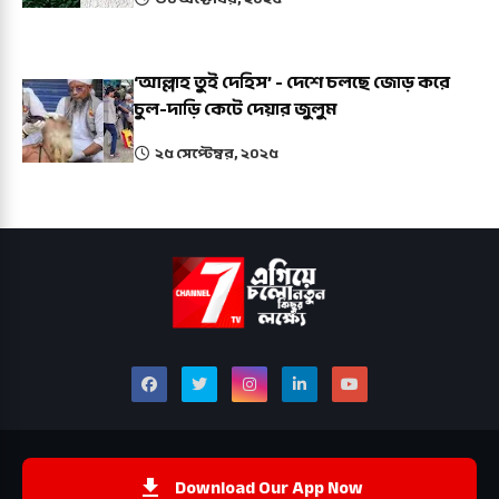
‘আল্লাহ তুই দেহিস’ - দেশে চলছে জোড় করে
চুল-দাড়ি কেটে দেয়ার জুলুম
২৫ সেপ্টেম্বর, ২০২৫
Download Our App Now