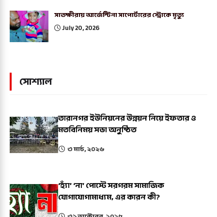
সাতক্ষীরায় আর্জেন্টিনা সাপোর্টারের স্ট্রোকে মৃত্যু
July 20, 2026
সোশ্যাল
তারানগর ইউনিয়নের উন্নয়ন নিয়ে ইফতার ও
মতবিনিময় সভা অনুষ্ঠিত
৩ মার্চ, ২০২৬
‘হ্যাঁ’ ‘না’ পোস্টে সরগরম সামাজিক
যোগাযোগামাধ্যম, এর কারন কী?
৩১ অক্টোবর, ২০২৫