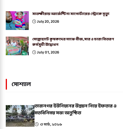
সাতক্ষীরায় আর্জেন্টিনা সাপোর্টারের স্ট্রোকে মৃত্যু
July 20, 2026
মোল্লাহাটে কৃষকদের মাঝে বীজ,সার ও চারা বিতরণ
কর্মসূচী উদ্বোধন
July 01, 2026
সোশ্যাল
তারানগর ইউনিয়নের উন্নয়ন নিয়ে ইফতার ও
মতবিনিময় সভা অনুষ্ঠিত
৩ মার্চ, ২০২৬