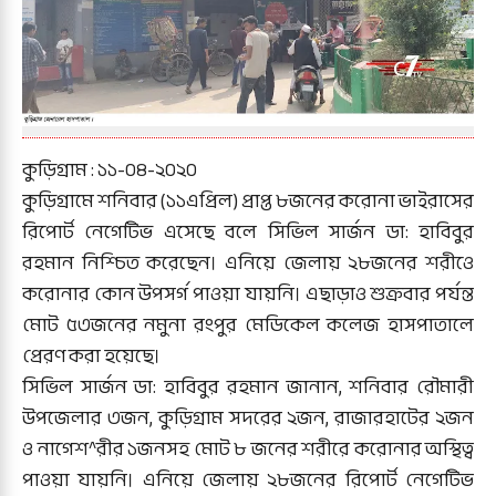
কুড়িগ্রাম : ১১-০৪-২০২০
কুড়িগ্রামে শনিবার (১১এপ্রিল) প্রাপ্ত ৮জনের করোনা ভাইরাসের
রিপোর্ট নেগেটিভ এসেছে বলে সিভিল সার্জন ডা: হাবিবুর
রহমান নিশ্চিত করেছেন। এনিয়ে জেলায় ২৮জনের শরীওে
করোনার কোন উপসর্গ পাওয়া যায়নি। এছাড়াও শুক্রবার পর্যন্ত
মোট ৫৩জনের নমুনা রংপুর মেডিকেল কলেজ হাসপাতালে
প্রেরণ করা হয়েছে।
সিভিল সার্জন ডা: হাবিবুর রহমান জানান, শনিবার রৌমারী
উপজেলার ৩জন, কুড়িগ্রাম সদরের ২জন, রাজারহাটের ২জন
ও নাগেশ^রীর ১জনসহ মোট ৮ জনের শরীরে করোনার অস্থিত্ব
পাওয়া যায়নি। এনিয়ে জেলায় ২৮জনের রিপোর্ট নেগেটিভ