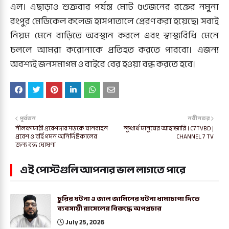
এল। এছাড়াও শুক্রবার পর্যন্ত মোট ৫৩জনের রক্তের নমুনা
রংপুর মেডিকেল কলেজ হাসপাতালে প্রেরণ করা হয়েছে। সবাই
নিয়ম মেনে বাড়িতে অবস্থান করলে এবং স্বাস্থ্যবিধি মেনে
চললে আমরা করোনাকে প্রতিহত করতে পারবো। এজন্য
অবশ্যই জনসমাগম ও বাইরে বের হওয়া বন্ধ করতে হবে।
পূর্বতন
নবীনতর
নীলফামারী প্রবেশদার সড়কে যানবাহন
ক্ষুধার্থ মানুষের আহাজারি । C7TVBD |
প্রবেশ ও বর্হিগমন অনির্দিষ্টকালের
CHANNEL 7 TV
জন্য বন্ধ ঘোষণা
এই পোস্টগুলি আপনার ভাল লাগতে পারে
চুরির ঘটনা ও জাল জামিনের ঘটনা ধামাচাপা দিতে
ব্যবসায়ী রাসেলের বিরুদ্ধে অপপ্রচার
July 25, 2026