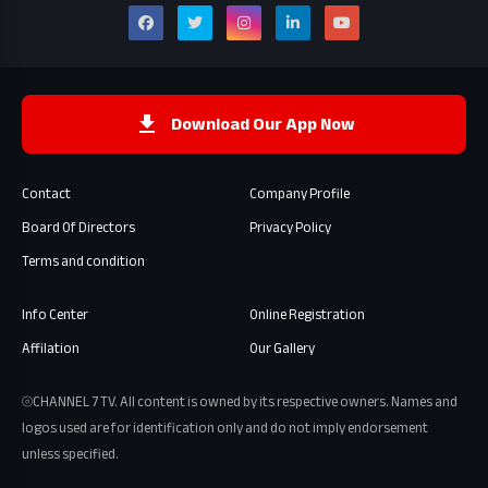
Download Our App Now
Contact
Company Profile
Board Of Directors
Privacy Policy
Terms and condition
Info Center
Online Registration
Affilation
Our Gallery
⦾CHANNEL 7 TV. All content is owned by its respective owners. Names and
logos used are for identification only and do not imply endorsement
unless specified.