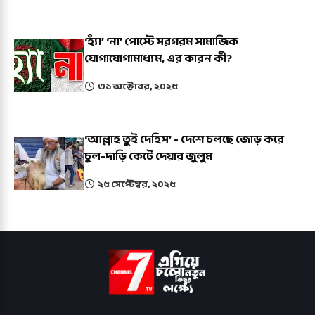
‘হ্যাঁ’ ‘না’ পোস্টে সরগরম সামাজিক
যোগাযোগামাধ্যম, এর কারন কী?
৩১ অক্টোবর, ২০২৫
‘আল্লাহ তুই দেহিস’ - দেশে চলছে জোড় করে
চুল-দাড়ি কেটে দেয়ার জুলুম
২৫ সেপ্টেম্বর, ২০২৫