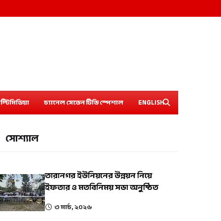
ল্টিমিডিয়া
চ্যানেল সেভেন টিভি স্পেশাল
ENGLISH
সোশ্যাল
তারানগর ইউনিয়নের উন্নয়ন নিয়ে
ইফতার ও মতবিনিময় সভা অনুষ্ঠিত
৩ মার্চ, ২০২৬