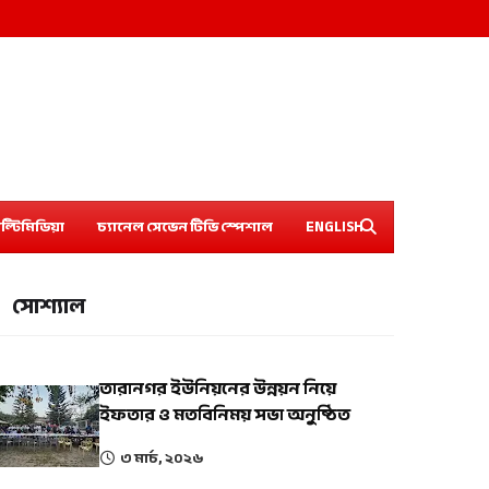
ল্টিমিডিয়া
চ্যানেল সেভেন টিভি স্পেশাল
ENGLISH
সোশ্যাল
তারানগর ইউনিয়নের উন্নয়ন নিয়ে
ইফতার ও মতবিনিময় সভা অনুষ্ঠিত
৩ মার্চ, ২০২৬