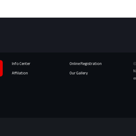
Info Center
Online Registration
⦾
N
Affilation
Our Gallery
e