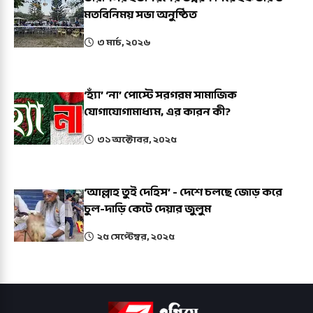
মতবিনিময় সভা অনুষ্ঠিত
৩ মার্চ, ২০২৬
‘হ্যাঁ’ ‘না’ পোস্টে সরগরম সামাজিক
যোগাযোগামাধ্যম, এর কারন কী?
৩১ অক্টোবর, ২০২৫
‘আল্লাহ তুই দেহিস’ - দেশে চলছে জোড় করে
চুল-দাড়ি কেটে দেয়ার জুলুম
২৫ সেপ্টেম্বর, ২০২৫