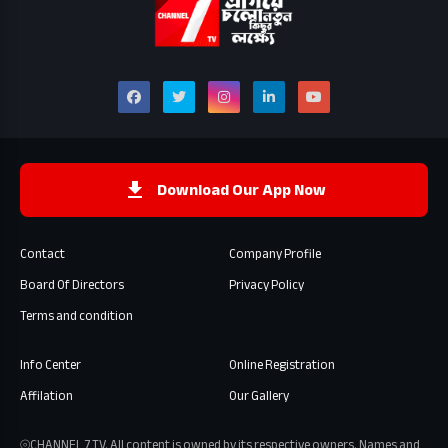
Download Our App Now
Contact
Company Profile
Board Of Directors
Privacy Policy
Terms and condition
Info Center
Online Registration
Affilation
Our Gallery
⦾CHANNEL 7 TV. All content is owned by its respective owners. Names and