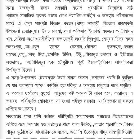
খাদ্য সামগ্রী বিতরন করা হয়েছে।শুক্রবার(২৪ এপ্রিল) সকাল ১০ ঘটিকার
সময় রাজস্থলী বাজার সরকারি মডেল প্রাথমিক বিদ্যালয় মাঠ
প্রাঙ্গনে,সামাজিক দুরত্ব বজায় রেখে শতাধিক কর্মহীন ও অসহায় পরিবারদের
মাঝে এ খাদ্য সামগ্রী বিতরন করেন।খাদ্য সামগ্রী বিতরনে রাজস্থলী
উপজেলা চেয়ারম্যান উবাচ মারমা,,থানা অফিসার ইনচার্জ মফজল অাহামদ
খান,,মহিলা অাওয়ামীলীগের সভানেত্রী লংবতি ত্রিপুরা,,মেম্বার চিত্র মহন
তনচংগ্যা,,,অাবুল হাসেম মেম্বার,,মৌলনা নুরুলহক,,ফজল
কাদের,,বাবু,,লেদু মিয়া,,তসলিম উদ্দিন, টিটু,,,মিজানুর রহমান ও ইলিয়াজ
সওদাগর,, অাজিজুল হক চৌধুরীসহ প্রিন্ট ইলেকট্রনিকস সাংবাদিকরা
উপস্থিত ছিলেন।
এ সময় উপজেলার চেয়ারম্যান উবাচ মারমা জানান ,সমাজের প্রতি টি ব্যক্তি
যে যার অবস্থান থেকে কর্মহীন হত দরিদ্র ও অসহায় মানুষের পাশে দাড়াঁলে
এ করোনা দুর্যোগের মুহুর্তে মানুষের কষ্ট অনেক টা লাঘব হবে, করোনার এ
ভয়াবহ পরিস্থিতি মোকাবেলা না হওয়া পর্যন্ত সরকার ও বিত্তবানরা সকলে
এগিয়ে অাসবে।
সরকারের পাশা পাশি বর্তমান পরিস্থিতি মোকাবেলায় সমাজের বিত্তবানদের
এগিয়ে এসে অসহায় হত দরিদ্রের পাশে থাকা উচিত,,,কাতার প্রবাসী অাবদু
শাকুর মুঠোফোনে সাংবাদিক কে বলেন,,অামি ইতোপূবে খাদ্য সামগ্রী দিয়েছি