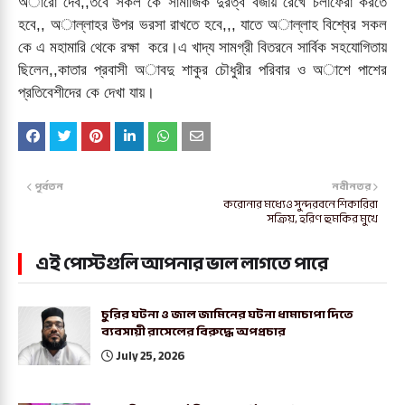
অারো দেব,,তবে সকল কে সামাজিক দুরত্ব বজায় রেখে চলাফেরা করতে
হবে,, অাল্লাহর উপর ভরসা রাখতে হবে,,, যাতে অাল্লাহ বিশ্বের সকল
কে এ মহামারি থেকে রক্ষা করে।এ খাদ্য সামগ্রী বিতরনে সার্বিক সহযোগিতায়
ছিলেন,,কাতার প্রবাসী অাবদু শাকুর চৌধুরীর পরিবার ও অাশে পাশের
প্রতিবেশীদের কে দেখা যায়।
পূর্বতন
নবীনতর
করোনার মধ্যেও সুন্দরবনে শিকারিরা
সক্রিয়, হরিণ হুমকির মুখে
এই পোস্টগুলি আপনার ভাল লাগতে পারে
চুরির ঘটনা ও জাল জামিনের ঘটনা ধামাচাপা দিতে
ব্যবসায়ী রাসেলের বিরুদ্ধে অপপ্রচার
July 25, 2026