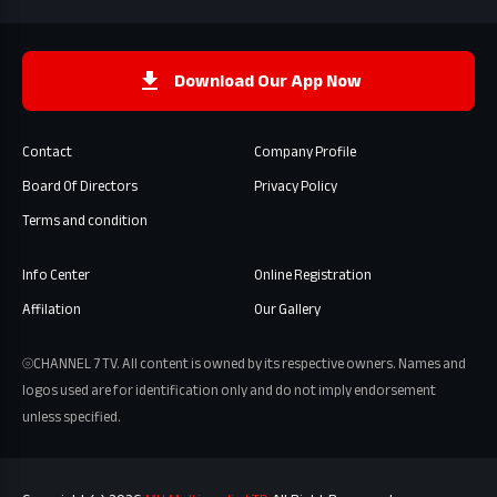
Download Our App Now
Contact
Company Profile
Board Of Directors
Privacy Policy
Terms and condition
Info Center
Online Registration
Affilation
Our Gallery
⦾CHANNEL 7 TV. All content is owned by its respective owners. Names and
logos used are for identification only and do not imply endorsement
unless specified.