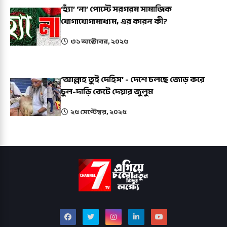
‘হ্যাঁ’ ‘না’ পোস্টে সরগরম সামাজিক
যোগাযোগামাধ্যম, এর কারন কী?
৩১ অক্টোবর, ২০২৫
‘আল্লাহ তুই দেহিস’ - দেশে চলছে জোড় করে
চুল-দাড়ি কেটে দেয়ার জুলুম
২৫ সেপ্টেম্বর, ২০২৫