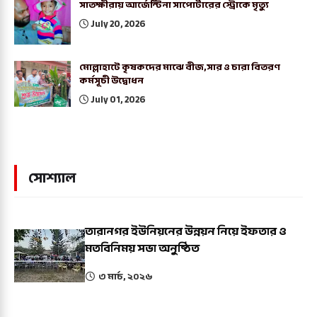
সাতক্ষীরায় আর্জেন্টিনা সাপোর্টারের স্ট্রোকে মৃত্যু
July 20, 2026
মোল্লাহাটে কৃষকদের মাঝে বীজ,সার ও চারা বিতরণ
কর্মসূচী উদ্বোধন
July 01, 2026
সোশ্যাল
তারানগর ইউনিয়নের উন্নয়ন নিয়ে ইফতার ও
মতবিনিময় সভা অনুষ্ঠিত
৩ মার্চ, ২০২৬