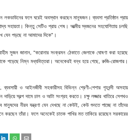
চলমান লকডাউনের ফলে ঘরেই অবস্থান করছেন মানুষজন। ব্যবসা প্রতিষ্ঠান প্রায়
খাদ্য সহায়তা। কিন্তু সেটিও প্রায় শেষ। আত্মীয় স্বজনের সহযোগিতায় চলছি
চোখ যেন পড়ছে না আমাদের দিকে”।
ব্রাহীম সুজন জানান, “করোনার সংক্রমন ঠেকাতে জেলাকে ঘোষণা করা হয়েছে
াকে পড়েছে নিম্ন মধ্যবিত্তরা। অনেকেরই বন্ধ হয়ে গেছে, রুজি-রোজগার।
, ব্যবসায়ী ও আইনজীবী সহকারীসহ বিভিন্ন শ্রেণী-পেশার গৃহবন্দী অসহায়
দাড়িয়ে স্বল্প দামে চাল ও আটা সংগ্রহ করতে। চক্ষু লজ্জার খাতিরে সেপথও
মানুষদের নীরব যন্ত্রণা যেন দেখছে না কেউই, কেউ শুনতে পাচ্ছে না তাঁদের
 মনে করছেন তাঁরা। ফলে অনেকেই চাতক পাখির মত তাকিয়ে রয়েছেন সরকারের