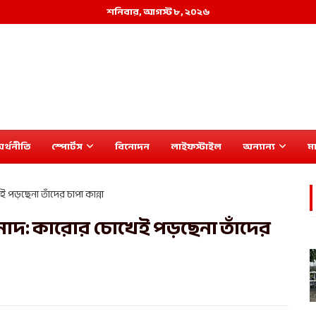
শনিবার, আগস্ট ৮, ২০২৬
র্থনীতি
স্পোর্টস
বিনোদন
লাইফস্টাইল
অন্যান্য
মা
 পড়ছেনা তাঁদের চাপা কান্না
তনাদ: কারোর চোখেই পড়ছেনা তাঁদের