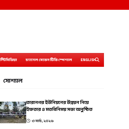
ল্টিমিডিয়া
চ্যানেল সেভেন টিভি স্পেশাল
ENGLISH
সোশ্যাল
তারানগর ইউনিয়নের উন্নয়ন নিয়ে
ইফতার ও মতবিনিময় সভা অনুষ্ঠিত
৩ মার্চ, ২০২৬