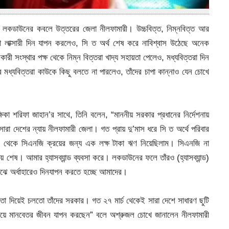
যায় লকডাউনের কবলে উত্তরের জেলা নীলফামারী। উচ্চবিত্ত, নিম্নবিত্ত আর
 লাক্সারী দিন যাপন করলেও, সি ত অর্থ শেষ করে নাবিশ্বাস উঠেছে অনেক
রকারী সংস্থার পক্ষ থেকে নিম্ন বিত্তরা খাদ্য সহায়তা পেলেও, মধ্যবিত্তরা দিন
মধ্যবিত্তরা কাউকে কিছু বলতে না পারলেও, তাঁদের চাপা কান্নাও যেন চোখে
া শরিফা জাহান’র সাথে, তিনি বলেন, “মাননীয় সরকার প্রধানের নির্দেশনায়
া দেশের ন্যায় নীলফামারী জেলা। গত প্রায় দু’মাস ধরে সি ত অর্থে পরিবার
ংক থেকে সিএনজি ক্রয়ের জন্য এক লক্ষ টাকা ঋণ নিয়েছিলাম। সিএনজি না
য় শেষ। আমার হ্যাসব্যান্ড ব্যবসা করে। লকডাউনের ফলে তাঁরও (হ্যাসব্যান্ড)
মাঝে অর্ধাহারেও দিনযাপন করতে হচ্ছে আমাদের।
তা দিয়েই চলতো তাঁদের সরকার। গত ২৭ মার্চ থেকেই সারা দেশে সাধারণ ছুটি
িয়ে মানবেতর জীবন যাপন করছেন” বলে অশ্রুজল চোখে জানালেন নীলফামারী