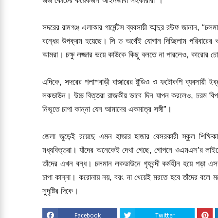
জজ কোর্টের কয়েকজন আইনজীবী সহকারীরা”।
সদরের রামগঞ্জ এলাকার গার্মেন্টস ব্যবসায়ী আব্দুর রউফ জানান, “
বন্ধের উপক্রম হয়েছে। সি ত অর্থেই যোগান দিচ্ছিলাম পরিবারের 
আমরা। চক্ষু লজ্জার ভয়ে কাউকে কিছু বলতে না পারলেও, কারোর 
এদিকে, সদরের পলাশবাড়ী বাজারের ষ্টুডিও ও ফটোকপি ব্যবসায়ী ই
লকডাউন। উচ্চ বিত্তরা রাজকীয় ভাবে দিন যাপন করলেও, চরম বিপ
নিভৃতে চাপা কান্না যেন আমাদের একমাত্র সঙ্গী”।
জেলা জুড়েই রয়েছে এমন হাজার হাজার বেসরকারী স্কুল শিক্ষিকা
মধ্যবিত্তরা। যাঁদের অনেকেই দেখা গেছে, গোপনে ওএমএস’র লাইনে 
তাঁদের এখন বন্ধ। চলমান লকডাউনে গৃহবন্দী কর্মহীন হয়ে পড়া এসব 
চাপা কান্না। করোনায় নয়, বরং না খেয়েই মরতে হবে তাঁদের বলে
সুদৃষ্টির দিকে।
Facebook
Twitter