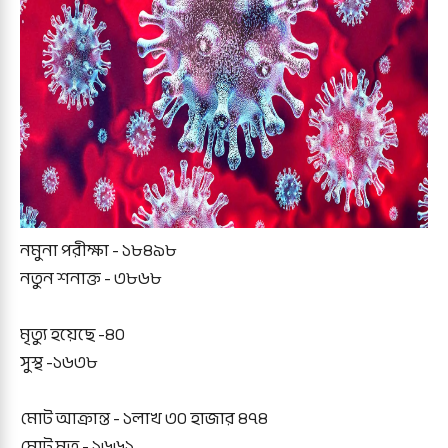
নমুনা পরীক্ষা - ১৮৪৯৮
নতুন শনাক্ত - ৩৮৬৮
মৃত্যু হয়েছে -৪০
সুস্থ -১৬৩৮
মোট আক্রান্ত - ১লাখ ৩০ হাজার ৪৭৪
মোট মৃত - ১৬৬১