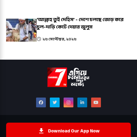
‘আল্লাহ তুই দেহিস’ - দেশে চলছে জোড় করে
চুল-দাড়ি কেটে দেয়ার জুলুম
২৫ সেপ্টেম্বর, ২০২৫
Download Our App Now