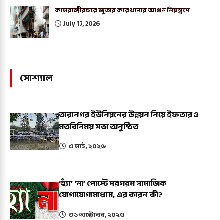
কামরাঙ্গীরচরে জুতার কারখানার আগুন নিয়ন্ত্রণে
July 17, 2026
সোশ্যাল
তারানগর ইউনিয়নের উন্নয়ন নিয়ে ইফতার ও
মতবিনিময় সভা অনুষ্ঠিত
৩ মার্চ, ২০২৬
‘হ্যাঁ’ ‘না’ পোস্টে সরগরম সামাজিক
যোগাযোগামাধ্যম, এর কারন কী?
৩১ অক্টোবর, ২০২৫