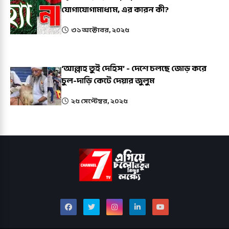
যোগাযোগামাধ্যম, এর কারন কী?
৩১ অক্টোবর, ২০২৫
‘আল্লাহ তুই দেহিস’ - দেশে চলছে জোড় করে
চুল-দাড়ি কেটে দেয়ার জুলুম
২৫ সেপ্টেম্বর, ২০২৫