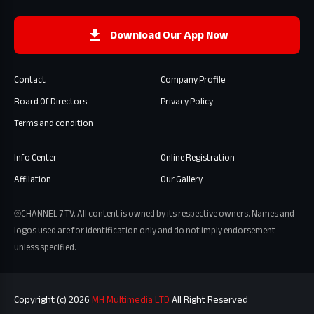
Download Our App Now
Contact
Company Profile
Board Of Directors
Privacy Policy
Terms and condition
Info Center
Online Registration
Affilation
Our Gallery
⦾CHANNEL 7 TV. All content is owned by its respective owners. Names and
logos used are for identification only and do not imply endorsement
unless specified.
Copyright (c) 2026
MH Multimedia LTD
All Right Reserved