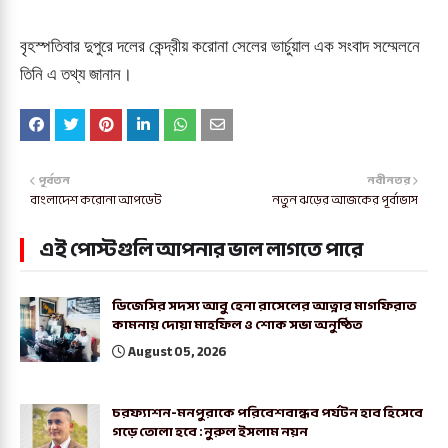
বৃহস্পতিবার দুপুরে দলের কেন্দ্রীয় করোনা সেলের ভার্চুয়াল এক সংবাদ সম্মেলনে
তিনি এ তথ্য জানান।
পূর্বতন
নবীনতর
বাংলাদেশ করোনা আপডেট
নতুন ঝড়ের আজকের পূর্বাভাস
এই পোস্টগুলি আপনার ভাল লাগতে পারে
ডিজেসির সদস্য আবু হেনা রাসেলের আত্নার মাগফিরাত
কামনায় দোয়া মাহফিল ও শোক সভা অনুষ্ঠিত
August 05, 2026
চরফ্যাশন-মনপুরাকে পরিবেশবান্ধব পর্যটন হাব হিসেবে
গড়ে তোলা হবে : নুরুল ইসলাম নয়ন