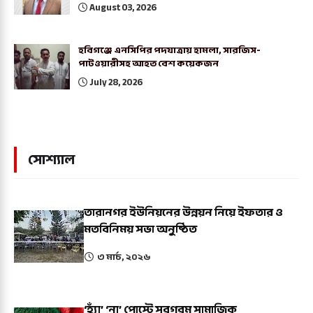
August 03, 2026
হবিগঞ্জে এনসিপির পদযাত্রায় হামলা, সারজিস-
পাটওয়ারীসহ আহত বেশ কয়েকজন
July 28, 2026
সোশ্যাল
তারানগর ইউনিয়নের উন্নয়ন নিয়ে ইফতার ও
মতবিনিময় সভা অনুষ্ঠিত
৩ মার্চ, ২০২৬
‘হ্যাঁ’ ‘না’ পোস্টে সরগরম সামাজিক