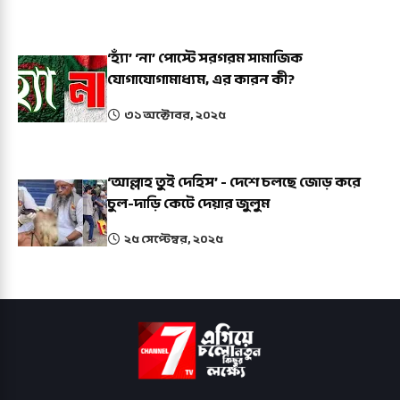
‘হ্যাঁ’ ‘না’ পোস্টে সরগরম সামাজিক
যোগাযোগামাধ্যম, এর কারন কী?
৩১ অক্টোবর, ২০২৫
‘আল্লাহ তুই দেহিস’ - দেশে চলছে জোড় করে
চুল-দাড়ি কেটে দেয়ার জুলুম
২৫ সেপ্টেম্বর, ২০২৫