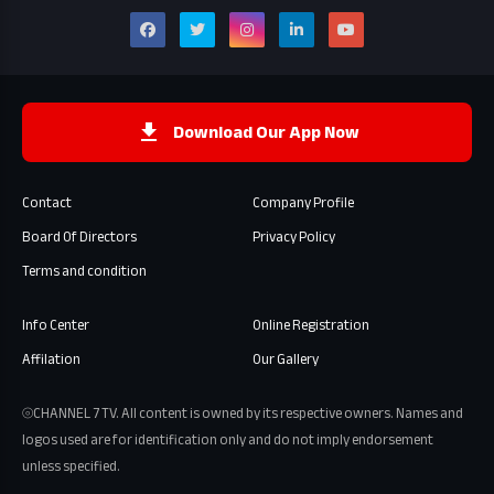
Download Our App Now
Contact
Company Profile
Board Of Directors
Privacy Policy
Terms and condition
Info Center
Online Registration
Affilation
Our Gallery
⦾CHANNEL 7 TV. All content is owned by its respective owners. Names and
logos used are for identification only and do not imply endorsement
unless specified.