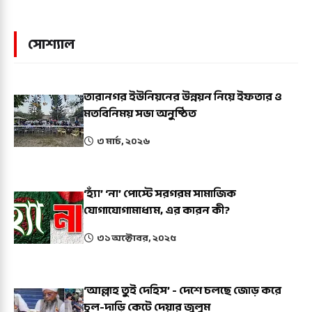
সোশ্যাল
তারানগর ইউনিয়নের উন্নয়ন নিয়ে ইফতার ও
মতবিনিময় সভা অনুষ্ঠিত
৩ মার্চ, ২০২৬
‘হ্যাঁ’ ‘না’ পোস্টে সরগরম সামাজিক
যোগাযোগামাধ্যম, এর কারন কী?
৩১ অক্টোবর, ২০২৫
‘আল্লাহ তুই দেহিস’ - দেশে চলছে জোড় করে
চুল-দাড়ি কেটে দেয়ার জুলুম