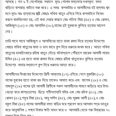
আসছে। গত ৯ ই সেপ্টেম্বর  সকালে  মৃতঃ গোলাম মস্তফার দখলকৃত  বসত 
বাড়িতে বাশঝাড় কাটতে শুরু করে। এ সময়  বাশকাটার ও আসামীদের হই হুল্লার শব্দ 
শুনে মৃতঃ আঃ হান্নানের স্ত্রী মোছাঃ সখিনা খাতুন এগিয়ে গিয়ে বাশকাটতে নিষেধ 
করলে বাকবিতনডা হয়, এই বাধা দেয়ার কারনে মোঃ লতিফ মিয়া (৪৫) ও মোঃ রোকন, 
আজিজুল (২৫) ও মোঃ আলামিন (৩০),নামের দুই যুবককে কুপিয়ে হত্যার আদেশ 
দেয়। 
তারি সাথে সাথে আজিজুল ও আলামিনের হাতে থাকা রমদা দিয়ে হত্যার উদ্দেশ্যে 
মোছাঃ সখিনা খাতুনের মাথা ও ডান কাধে কুপ দিয়ে গুরুতর জখম করে। আহত সখিনা 
খাতুনের ডাকচিৎকারে রহিমা খাতুন দৌড়ে ঘটনাস্থলে পৌঁছালে আরেক আসামী সাহাব 
উদ্দিন (৪০) এর হাতে থাকা রামদা দিয়ে মোছাঃ রহিমা খাতুনকেও কুপিয়ে হত্যার 
উদ্দেশ্যে  মাথার মধ্যাংশে কুপ দিয়ে গুরুতর আহত করে। 
আসামীদের ফিরানোর উদ্দেশ্যে শিল্পী আক্তার (১৭) এগিয়ে গেলে মুকারিম (২০) 
নামের যুবকের হাতে থাকা রড দিয়ে তাকেও আঘাত করে এবং  মালেক (২৮) ও মোঃ 
নাজমুল (১৯) নামের দুই আসামী শিল্পীকে সকল আসামীদের সামনে জড়িয়ে ধরে টানা-
হেচড়া করে কাপড়চোপড়  ছিড়ে শ্লীলতাহানি ঘটায় এবং মোঃ রউফ (৫০), মোঃ 
রোকন (৫০),গফুর মিয়া (৪৮), আবু সাঈদ (৪৫), মোঃ সুরুজ আলী (৫০),ও মোঃ 
বকুল মিয়া (৪৫) নামের আসামীরা বসত বাড়ির ঘরে প্রবেশ করে আসবাব পত্র ভাংচুর 
করে আনুমানিক ১ লক্ষ্য টাকার ক্ষতি সাধন করে ও  আলমারি থেকে গরু বিক্রয়ের ৭০ 
হাজার টাকা নিয়ে যায়। 