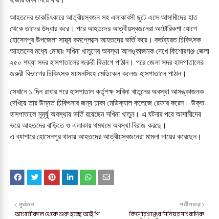
আহতদের ডাকচিৎকারে আত্বীয়স্বজন সহ এলাকাবসী ছুটে এসে আসামীদের হাত 
থেকে তাদের উদ্ধার করে। পরে আহতদের আত্বীয়স্বজনেরা অটোরিকশা যোগে 
হোসেনপুর উপজেলা সাস্থ্য কমপ্লেক্সে আহতদের ভর্তি করে। কর্তব্যরত চিকিৎসক 
আহতদের মধ্যে মোছাঃ সখিনা খাতুনের অবস্থা আশঙ্কাজনক দেখে কিশোরগঞ্জ জেলা 
২৫০ শয্যা সদর হাসপাতালের জরুরী বিভাগে পাঠান। পরে জেলা সদর হাসপাতালের 
জরুরী বিভাগের চিকিৎসক ময়মনসিংহ মেডিকেল কলেজ হাসপাতালে পাঠান। 
সেখানে ১ দিন রাখার পরে হাসপাতাল কর্তৃপক্ষ সখিনা খাতুনের অবস্থা আসঙ্কাজনক 
দেখিয়ে তার উন্নত চিকিৎসার জন্য ঢাকা মেডিক্যাল কলেজে রেফার করেন। উক্ত 
হাসপাতালে মুমূর্ষু অবস্থায় ভর্তি রয়েছেন সখিনা খাতুন। এ ঘটনার পরে আসামীদের 
ভয়ে আহতদের বাড়িতে ও এলাকায় থমথমে অবস্থা বিরাজ করছে। 
এ ব্যাপারে হোসেনপুর থানায় আহতদের আত্বীয়স্বজনেরা মামলা দায়ের করেছেন।
পূর্বতন
নবীনতর
আগামীকাল থেকে শুরু হচ্ছে আই পি
কিশোরগঞ্জের সিনিয়র সাংবাদিক