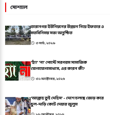
সোশ্যাল
তারানগর ইউনিয়নের উন্নয়ন নিয়ে ইফতার ও
মতবিনিময় সভা অনুষ্ঠিত
৩ মার্চ, ২০২৬
‘হ্যাঁ’ ‘না’ পোস্টে সরগরম সামাজিক
যোগাযোগামাধ্যম, এর কারন কী?
৩১ অক্টোবর, ২০২৫
‘আল্লাহ তুই দেহিস’ - দেশে চলছে জোড় করে
চুল-দাড়ি কেটে দেয়ার জুলুম
২৫ সেপ্টেম্বর, ২০২৫