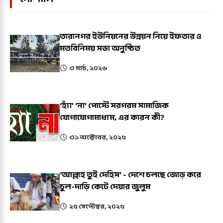
তারানগর ইউনিয়নের উন্নয়ন নিয়ে ইফতার ও
মতবিনিময় সভা অনুষ্ঠিত
৩ মার্চ, ২০২৬
‘হ্যাঁ’ ‘না’ পোস্টে সরগরম সামাজিক
যোগাযোগামাধ্যম, এর কারন কী?
৩১ অক্টোবর, ২০২৫
‘আল্লাহ তুই দেহিস’ - দেশে চলছে জোড় করে
চুল-দাড়ি কেটে দেয়ার জুলুম
২৫ সেপ্টেম্বর, ২০২৫