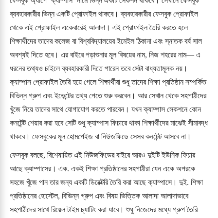
ফেসবুক অ্যাপে ‘ক্যাম্পাস’ নামে ভিন্ন একটি সেকশন থাকবে। সেখানে ফেসবুক
ব্যবহারকারীর ভিন্ন একটি প্রোফাইল থাকবে। ব্যবহারকারীর ফেসবুক প্রোফাইল
থেকে এই প্রোফাইল একেবারেই আলাদা। এই প্রোফাইল তৈরি করতে হলে
শিক্ষার্থীদের তাদের কলেজ বা বিশ্ববিদ্যালয়ের ইমেইল ঠিকানা এবং স্নাতক বর্ষ সাল
অবশ্যই দিতে হবে। এর বাইরে পড়াশুনার মূল বিষয়ের নাম, নিজ শহরের নাম— এ
ধরনের তথ্যও চাইলে ব্যবহারকারী দিতে পারেন তবে সেটা বাধ্যতামূলক নয়।
ক্যাম্পাস প্রোফাইল তৈরি হয়ে গেলে শিক্ষার্থীরা শুধু তাদের শিক্ষা প্রতিষ্ঠান সম্পর্কিত
বিভিন্ন গ্রুপ এবং ইভেন্টের তথ্য পেতে শুরু করবেন। আর সেখান থেকে সহপাঠীদের
খুঁজে নিয়ে তাদের সাথে যোগাযোগ করতে পারবেন। যখন ক্যাম্পাস সেকশনে কোন
কনটেন্ট শেয়ার করা হবে সেটি শুধু ক্যাম্পাস ফিচারে থাকা শিক্ষার্থীদের মাঝেই সীমাবদ্ধ
থাকবে। ফেসবুকের মূল হোমপেইজ বা নিউজফিডে সেসব কনটেন্ট আসবে না।
ফেসবুক বলছে, বিশেষায়িত এই নিউজফিডের বাইরে আরও দুইটি ইউনিক ফিচার
আছে ক্যাম্পাসের। এক. একই শিক্ষা প্রতিষ্ঠানের সহপাঠীরা যেন একে অপরকে
সহজে খুঁজে পান তার জন্য একটি ডিরেক্টরি তৈরি করা আছে ক্যাম্পাসে। দুই. শিক্ষা
প্রতিষ্ঠানের হোস্টেল, বিভিন্ন গ্রুপ এবং বিষয় ভিত্তিক আলাদা আলাদাভাবে
সহপাঠীদের সাথে রিয়েল টাইম চ্যাটিং করা যাবে। শুধু নিজেদের মধ্যে গ্রুপ তৈরি