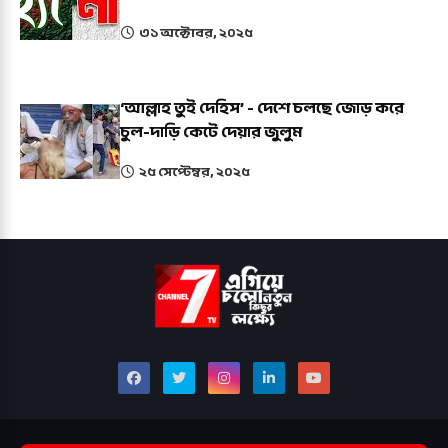
৩১ অক্টোবর, ২০২৫
‘আল্লাহ তুই দেহিস’ - দেশে চলছে জোড় করে
চুল-দাড়ি কেটে দেয়ার জুলুম
২৫ সেপ্টেম্বর, ২০২৫