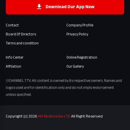
Download Our App Now
Contact
Company Profile
Board Of Directors
Privacy Policy
Terms and condition
Info Center
Online Registration
Affilation
Our Gallery
⦾CHANNEL 7 TV. All content is owned by its respective owners. Names and
logos used are for identification only and do not imply endorsement
unless specified.
Copyright (c) 2026
MH Multimedia LTD
All Right Reserved