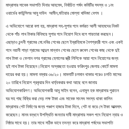
মাদ্রাসার সাবেক সভাপতি দিনার আহমেদ, নির্বাচিত পর্ষদ কমিটির সদস্য ও ১নং 
ওয়ার্ডের কাউন্সিলর আবু দাউদ  আমীন,মতিয়ার মোল্যা খাদিজা বেগম । 
এ অভিযোগে আরো বলা হয়, মাদ্রাসা সহ-সুপার পদে কর্মরত আলী আহমদের নিকট 
থেকে পাঁচ লাখ টাকার বিনিময়ে সুপার পদে নিয়োগ দিবে বলে পায়তারা করছেন। 
এছাড়াও চন্দনী গ্রামের মো.দবির শেখের ছেলে ইব্রাহিমকে নৈশপ্রহরী পদে এবং একই 
পদে নয়ানী পাড়া গ্রামের আব্দুল মান্নান শেখের ছেলে রুবেল শেখের কাছ থেকে দুই 
লাখ টাকা ও ফেলান নগর গ্রামের হেলালের স্ত্রী লিপিকে আয়া পদে নিয়োগের জন্য 
দুই লাখ টাকা নিয়েছেন।নিয়োগ অস্বচ্ছতা হওয়ায় ফরিদপুর জেলায় কোর্টে মামলা 
দায়ের করা হয়। মামলা নম্বার ৩৬/২০। মামলাটি চলমান থাকার পরেও চলতি মাসের 
২০ তারিখে নিয়োগ প্রকৃয়ার দিন ধার্য্যকরার কথা আছে বলে জানায় 
অভিযোগকারিগণ। অভিযোগকারী আবু সাইদ বলেন, এনামুল হক মাদ্রাসার পুরাতন 
ঘর সহ গাছ বিক্রি করা দেড় লক্ষ টাকা এবং সাবেক সাংসদ সদস্য থাকা কালিন 
মাদ্রাসার গেট নির্মাণের জন্য পঞ্চাশ হাজার টাকা দিলে, গেট না করে সে টাকা আত্মসাৎ 
করেছেন। মানব বন্ধনে উপস্থিতি জনতার দাবী মাদ্রাসায় সকল পদে নিয়োগ ন্যায় ও 
নিষ্ঠার সাথে হয়। তার সাথে সঠিক ভাবে তদন্ত করে মাদ্রাসা পর্ষদের সভাপতি 