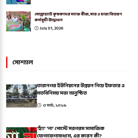
মোল্লাহাটে কৃষকদের মাঝে বীজ,সার ও চারা বিতরণ
কর্মসূচী উদ্বোধন
July 01, 2026
সোশ্যাল
তারানগর ইউনিয়নের উন্নয়ন নিয়ে ইফতার ও
মতবিনিময় সভা অনুষ্ঠিত
৩ মার্চ, ২০২৬
‘হ্যাঁ’ ‘না’ পোস্টে সরগরম সামাজিক
যোগাযোগামাধ্যম, এর কারন কী?