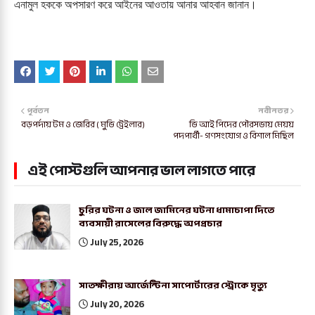
এনামুল হককে অপসারণ করে আইনের আওতায় আনার আহবান জানান।
পূর্বতন
নবীনতর
বড়পর্দায় টম ও জেরির ( মুভি ট্রেইলার)
ভি আই পিদের পৌরসভায় মেয়য়
পদপার্থী- গণসংযোগ ও বিশাল মিছিল
এই পোস্টগুলি আপনার ভাল লাগতে পারে
চুরির ঘটনা ও জাল জামিনের ঘটনা ধামাচাপা দিতে
ব্যবসায়ী রাসেলের বিরুদ্ধে অপপ্রচার
July 25, 2026
সাতক্ষীরায় আর্জেন্টিনা সাপোর্টারের স্ট্রোকে মৃত্যু
July 20, 2026