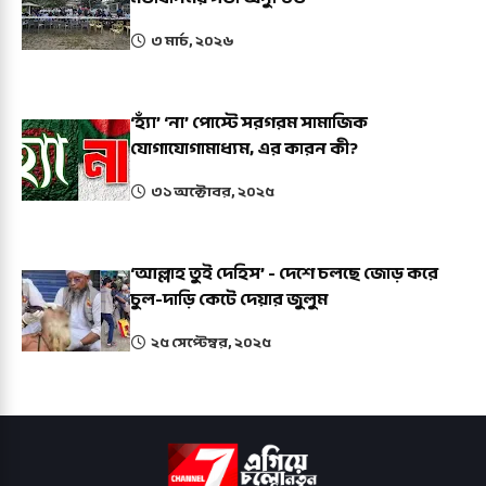
৩ মার্চ, ২০২৬
‘হ্যাঁ’ ‘না’ পোস্টে সরগরম সামাজিক
যোগাযোগামাধ্যম, এর কারন কী?
৩১ অক্টোবর, ২০২৫
‘আল্লাহ তুই দেহিস’ - দেশে চলছে জোড় করে
চুল-দাড়ি কেটে দেয়ার জুলুম
২৫ সেপ্টেম্বর, ২০২৫