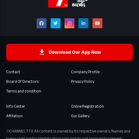
Download Our App Now
Contact
Company Profile
Board Of Directors
Privacy Policy
Terms and condition
Info Center
Online Registration
Affilation
Our Gallery
⦾CHANNEL 7 TV. All content is owned by its respective owners. Names and
logos used are for identification only and do not imply endorsement