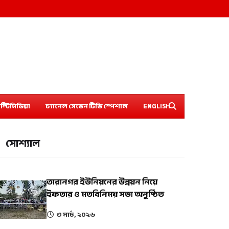
ল্টিমিডিয়া
চ্যানেল সেভেন টিভি স্পেশাল
ENGLISH
সোশ্যাল
তারানগর ইউনিয়নের উন্নয়ন নিয়ে
ইফতার ও মতবিনিময় সভা অনুষ্ঠিত
৩ মার্চ, ২০২৬