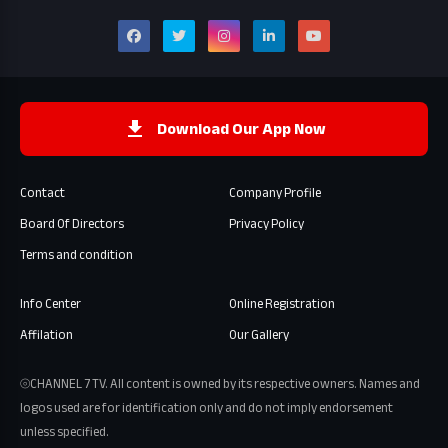
Download Our App Now
Contact
Company Profile
Board Of Directors
Privacy Policy
Terms and condition
Info Center
Online Registration
Affilation
Our Gallery
⦾CHANNEL 7 TV. All content is owned by its respective owners. Names and
logos used are for identification only and do not imply endorsement
unless specified.