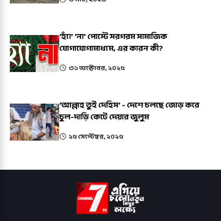
‘হ্যাঁ’ ‘না’ পোস্টে সরগরম সামাজিক
যোগাযোগামাধ্যম, এর কারন কী?
৩১ অক্টোবর, ২০২৫
‘আল্লাহ তুই দেহিস’ - দেশে চলছে জোড় করে
চুল-দাড়ি কেটে দেয়ার জুলুম
২৫ সেপ্টেম্বর, ২০২৫