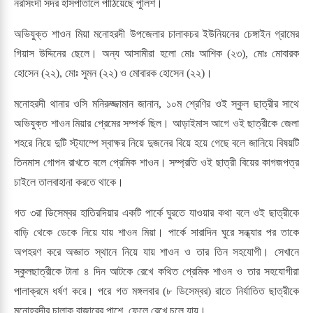
নরসিংদী সদর হাসপাতালে পাঠিয়েছে পুলিশ।
অভিযুক্ত শাওন মিয়া মনোহরদী উপজেলার চালাকচর ইউনিয়নের চেঙ্গাইন গ্রামের
গিয়াস উদ্দিনের ছেলে। অন্য আসামীরা হলো মোঃ আশিক (২৩), মোঃ মোবারক
হোসেন (২২), মোঃ সুমন (২২) ও মোবারক হোসেন (২২)।
মনোহরদী থানার ওসি মনিরুজ্জামান জানান, ১০ম শ্রেণির ওই স্কুল ছাত্রীর সাথে
অভিযুক্ত শাওন মিয়ার প্রেমের সম্পর্ক ছিল। আড়াইমাস আগে ওই ছাত্রীকে জেলা
শহরে নিয়ে দুটি স্ট্যাম্পে স্বাক্ষর নিয়ে দুজনের বিয়ে হয়ে গেছে বলে জানিয়ে বিষয়টি
তিনমাস গোপন রাখতে বলে প্রেমিক শাওন। সম্প্রতি ওই ছাত্রী বিয়ের কাগজপত্র
চাইলে তালবাহানা করতে থাকে।
গত ৩রা ডিসেম্বর হাতিরদিয়ার একটি পার্কে ঘুরতে যাওয়ার কথা বলে ওই ছাত্রীকে
বাড়ি থেকে ডেকে নিয়ে যায় শাওন মিয়া। পার্কে সারাদিন ঘুরে সন্ধ্যার পর তাকে
অপহরণ করে অজ্ঞাত স্থানে নিয়ে যায় শাওন ও তার তিন সহযোগী। সেখানে
স্কুলছাত্রীকে টানা ৪ দিন আটকে রেখে কথিত প্রেমিক শাওন ও তার সহযোগীরা
পালাক্রমে ধর্ষণ করে। পরে গত মঙ্গলবার (৮ ডিসেম্বর) রাতে নির্যাতিত ছাত্রীকে
মনোহরদীর চালাক বাজারের পাশে ফেলে রেখে চলে যায়।