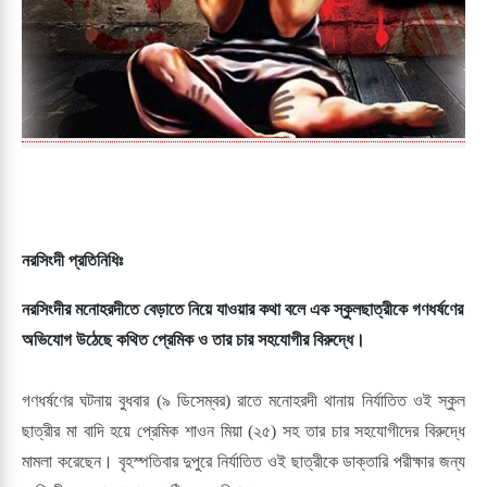
নরসিংদী প্রতিনিধিঃ
নরসিংদীর মনোহরদীতে বেড়াতে নিয়ে যাওয়ার কথা বলে এক স্কুলছাত্রীকে গণধর্ষণের
অভিযোগ উঠেছে কথিত প্রেমিক ও তার চার সহযোগীর বিরুদ্ধে।
গণধর্ষণের ঘটনায় বুধবার (৯ ডিসেম্বর) রাতে মনোহরদী থানায় নির্যাতিত ওই স্কুল
ছাত্রীর মা বাদি হয়ে প্রেমিক শাওন মিয়া (২৫) সহ তার চার সহযোগীদের বিরুদ্ধে
মামলা করেছেন। বৃহস্পতিবার দুপুরে নির্যাতিত ওই ছাত্রীকে ডাক্তারি পরীক্ষার জন্য