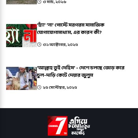
৩ মার্চ, ২০২৬
‘হ্যাঁ’ ‘না’ পোস্টে সরগরম সামাজিক
যোগাযোগামাধ্যম, এর কারন কী?
৩১ অক্টোবর, ২০২৫
‘আল্লাহ তুই দেহিস’ - দেশে চলছে জোড় করে
চুল-দাড়ি কেটে দেয়ার জুলুম
২৫ সেপ্টেম্বর, ২০২৫