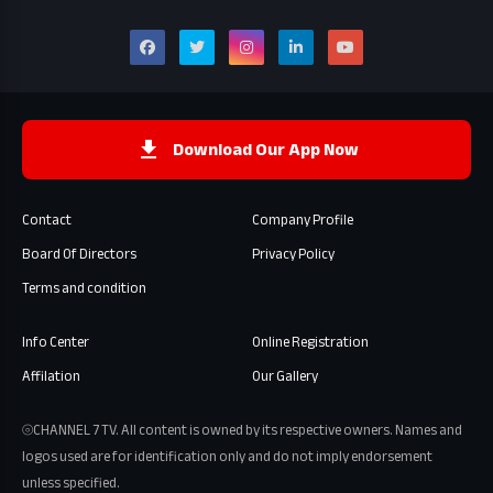
Download Our App Now
Contact
Company Profile
Board Of Directors
Privacy Policy
Terms and condition
Info Center
Online Registration
Affilation
Our Gallery
⦾CHANNEL 7 TV. All content is owned by its respective owners. Names and
logos used are for identification only and do not imply endorsement
unless specified.