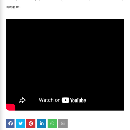
অজয়কেও ৷