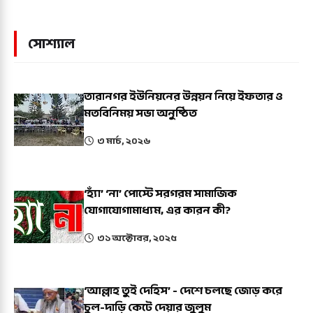
সোশ্যাল
তারানগর ইউনিয়নের উন্নয়ন নিয়ে ইফতার ও
মতবিনিময় সভা অনুষ্ঠিত
৩ মার্চ, ২০২৬
‘হ্যাঁ’ ‘না’ পোস্টে সরগরম সামাজিক
যোগাযোগামাধ্যম, এর কারন কী?
৩১ অক্টোবর, ২০২৫
‘আল্লাহ তুই দেহিস’ - দেশে চলছে জোড় করে
চুল-দাড়ি কেটে দেয়ার জুলুম