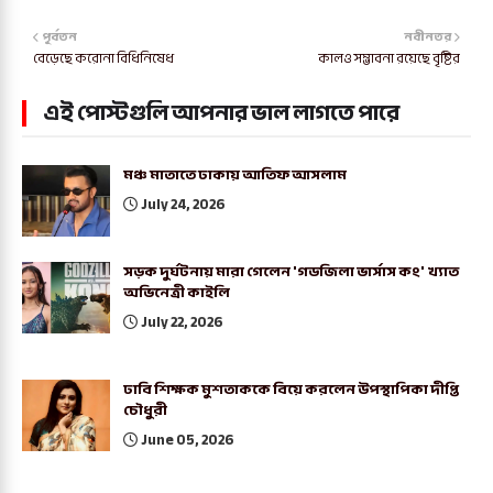
পূর্বতন
নবীনতর
বেড়েছে করোনা বিধিনিষেধ
কালও সম্ভাবনা রয়েছে বৃষ্টির
এই পোস্টগুলি আপনার ভাল লাগতে পারে
মঞ্চ মাতাতে ঢাকায় আতিফ আসলাম
July 24, 2026
সড়ক দুর্ঘটনায় মারা গেলেন 'গডজিলা ভার্সাস কং' খ্যাত
অভিনেত্রী কাইলি
July 22, 2026
ঢাবি শিক্ষক মুশতাককে বিয়ে করলেন উপস্থাপিকা দীপ্তি
চৌধুরী
June 05, 2026