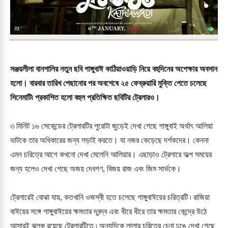
সঞ্জয়লীলা বানশালির নতুন ছবি গাঙ্গুবাঈ কাঠিয়াওয়াড়ি নিয়ে বহুদিনের অপেক্ষার অবসান
হলো। বারবার তারিখ পেছানোর পর অবশেষে ২৫ ফেব্রুয়ারি মুক্তি পেতে চলেছে
সিনেমাটি৷ প্রকাশিত হলো বহুল প্রতিক্ষিত ছবিটির ট্রেলারও।
৩ মিনিট ১৬ সেকেন্ডের ট্রেলারটির পুরোটা জুড়েই দেখা গেছে গাঙ্গুবাই অর্থাৎ আলিয়া
ভাটকে তার অধিকারের জন্য লড়াই করতে। যা নজর কেড়েছে দর্শকদের। কেননা
এমন চরিত্রে আগে কখনো দেখা মেলেনি আলিয়ার। এছাড়াও ট্রেলারে অল্প সময়ের
জন্য হলেও দেখা গেছে অজয় দেবগণ, বিজয় রাজ এবং জিম সার্ভকে।
ট্রেলারেই বোঝা যায়, কতখানি ওজস্বী হতে চলেছে গাঙ্গুবাঈয়ের চরিত্রটি ৷ রাজিয়া
বাঈয়ের সঙ্গে গাঙ্গুবাঈয়ের ক্ষমতার দ্বন্দ্ব এবং ধীরে ধীরে তার ক্ষমতার কেন্দ্রে উঠে
আসারই ঝলক রয়েছে ট্রেলারটিতে ৷ অন্যদিকে লালার চরিত্রে চেনা ঢঙে দেখা গেছে