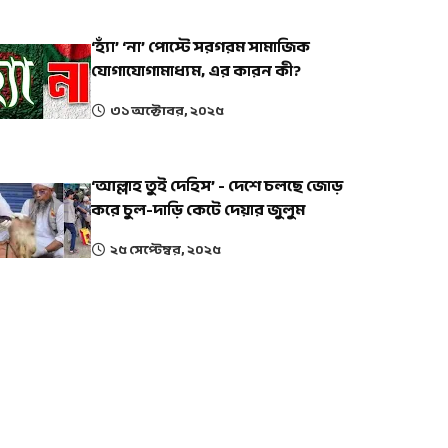
‘হ্যাঁ’ ‘না’ পোস্টে সরগরম সামাজিক
যোগাযোগামাধ্যম, এর কারন কী?
৩১ অক্টোবর, ২০২৫
‘আল্লাহ তুই দেহিস’ - দেশে চলছে জোড়
করে চুল-দাড়ি কেটে দেয়ার জুলুম
২৫ সেপ্টেম্বর, ২০২৫