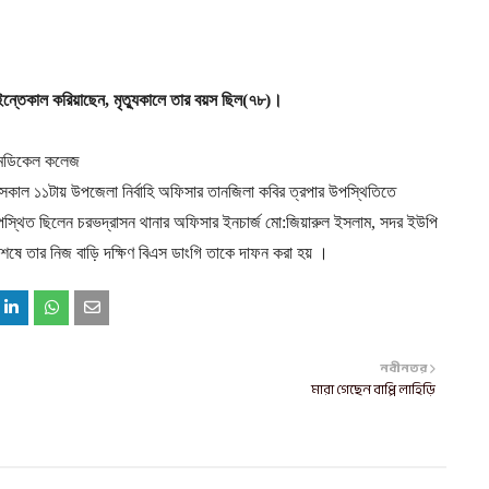
ন্তেকাল করিয়াছেন, মৃত্যুকালে তার বয়স ছিল(৭৮)।
ব মেডিকেল কলেজ
ি সকাল ১১টায় উপজেলা নির্বাহি অফিসার তানজিলা কবির ত্রপার উপস্থিতিতে
য় উপস্থিত ছিলেন চরভদ্রাসন থানার অফিসার ইনচার্জ মো:জিয়ারুল ইসলাম, সদর ইউপি
ষে তার নিজ বাড়ি দক্ষিণ বিএস ডাংগি তাকে দাফন করা হয় ।
নবীনতর
মারা গেছেন বাপ্পি লাহিড়ি