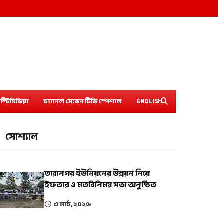
ল্টিমিডিয়া
চ্যানেল সেভেন টিভি স্পেশাল
ENGLISH
সোশ্যাল
তারানগর ইউনিয়নের উন্নয়ন নিয়ে
ইফতার ও মতবিনিময় সভা অনুষ্ঠিত
৩ মার্চ, ২০২৬