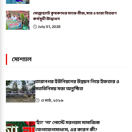
মোল্লাহাটে কৃষকদের মাঝে বীজ,সার ও চারা বিতরণ
কর্মসূচী উদ্বোধন
July 01, 2026
সোশ্যাল
তারানগর ইউনিয়নের উন্নয়ন নিয়ে ইফতার ও
মতবিনিময় সভা অনুষ্ঠিত
৩ মার্চ, ২০২৬
‘হ্যাঁ’ ‘না’ পোস্টে সরগরম সামাজিক
যোগাযোগামাধ্যম, এর কারন কী?