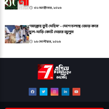
৩১ অক্টোবর, ২০২৫
‘আল্লাহ তুই দেহিস’ - দেশে চলছে জোড় করে
চুল-দাড়ি কেটে দেয়ার জুলুম
২৫ সেপ্টেম্বর, ২০২৫