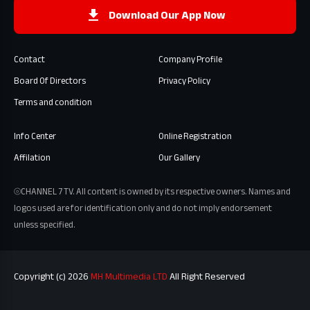
Download Our App Now
Contact
Company Profile
Board Of Directors
Privacy Policy
Terms and condition
Info Center
Online Registration
Affilation
Our Gallery
⦾CHANNEL 7 TV. All content is owned by its respective owners. Names and
logos used are for identification only and do not imply endorsement
unless specified.
Copyright (c) 2026
MH Multimedia LTD
All Right Reserved