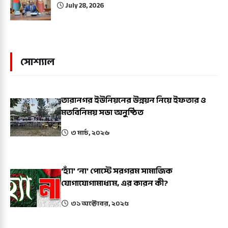
July 28, 2026
সোশ্যাল
তারানগর ইউনিয়নের উন্নয়ন নিয়ে ইফতার ও
মতবিনিময় সভা অনুষ্ঠিত
৩ মার্চ, ২০২৬
‘হ্যাঁ’ ‘না’ পোস্টে সরগরম সামাজিক
যোগাযোগামাধ্যম, এর কারন কী?
৩১ অক্টোবর, ২০২৫