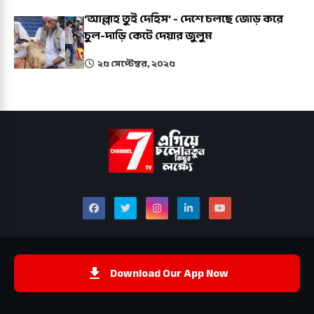
‘আল্লাহ তুই দেহিস’ - দেশে চলছে জোড় করে
চুল-দাড়ি কেটে দেয়ার জুলুম
২৫ সেপ্টেম্বর, ২০২৫
Download Our App Now