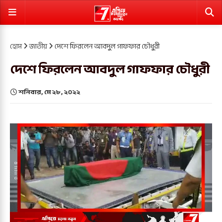
হোম
জাতীয়
দেশে ফিরলেন আবদুল গাফফার চৌধুরী
দেশে ফিরলেন আবদুল গাফফার চৌধুরী
শনিবার, মে ২৮, ২০২২