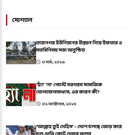
সোশ্যাল
তারানগর ইউনিয়নের উন্নয়ন নিয়ে ইফতার ও
মতবিনিময় সভা অনুষ্ঠিত
৩ মার্চ, ২০২৬
‘হ্যাঁ’ ‘না’ পোস্টে সরগরম সামাজিক
যোগাযোগামাধ্যম, এর কারন কী?
৩১ অক্টোবর, ২০২৫
‘আল্লাহ তুই দেহিস’ - দেশে চলছে জোড় করে
চুল-দাড়ি কেটে দেয়ার জুলুম