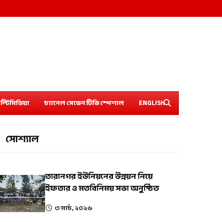
ল্টিমিডিয়া
চ্যানেল সেভেন টিভি স্পেশাল
ENGLISH
সোশ্যাল
তারানগর ইউনিয়নের উন্নয়ন নিয়ে
ইফতার ও মতবিনিময় সভা অনুষ্ঠিত
৩ মার্চ, ২০২৬