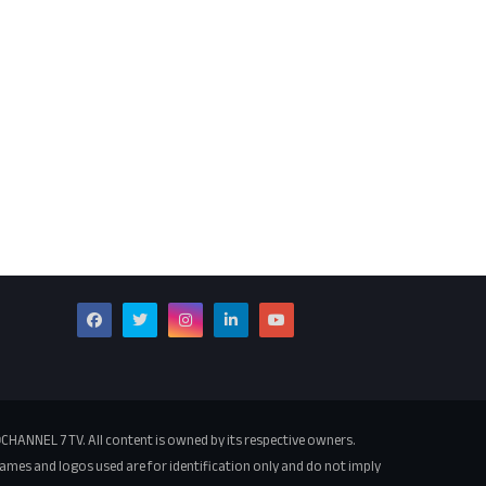
CHANNEL 7 TV. All content is owned by its respective owners.
ames and logos used are for identification only and do not imply