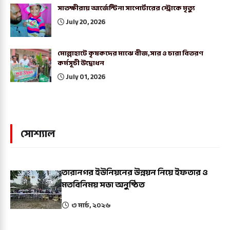
সাতক্ষীরায় আর্জেন্টিনা সাপোর্টারের স্ট্রোকে মৃত্যু
July 20, 2026
মোল্লাহাটে কৃষকদের মাঝে বীজ,সার ও চারা বিতরণ
কর্মসূচী উদ্বোধন
July 01, 2026
সোশ্যাল
তারানগর ইউনিয়নের উন্নয়ন নিয়ে ইফতার ও
মতবিনিময় সভা অনুষ্ঠিত
৩ মার্চ, ২০২৬