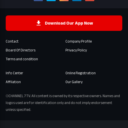
Download Our App Now
Contact
Company Profile
Board Of Directors
Privacy Policy
Terms and condition
Info Center
Online Registration
Affilation
Our Gallery
⦾CHANNEL 7 TV. All content is owned by its respective owners. Names and
logos used are for identification only and do not imply endorsement
unless specified.