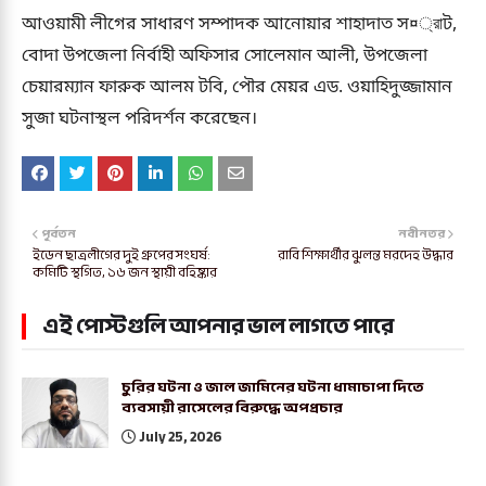
আওয়ামী লীগের সাধারণ সম্পাদক আনোয়ার শাহাদাত স¤্রাট,
বোদা উপজেলা নির্বাহী অফিসার সোলেমান আলী, উপজেলা
চেয়ারম্যান ফারুক আলম টবি, পৌর মেয়র এড. ওয়াহিদুজ্জামান
সুজা ঘটনাস্থল পরিদর্শন করেছেন।
পূর্বতন
নবীনতর
ইডেন ছাত্রলীগের দুই গ্রুপের সংঘর্ষ:
রাবি শিক্ষার্থীর ঝুলন্ত মরদেহ উদ্ধার
কমিটি স্থগিত, ১৬ জন স্থায়ী বহিষ্কার
এই পোস্টগুলি আপনার ভাল লাগতে পারে
চুরির ঘটনা ও জাল জামিনের ঘটনা ধামাচাপা দিতে
ব্যবসায়ী রাসেলের বিরুদ্ধে অপপ্রচার
July 25, 2026