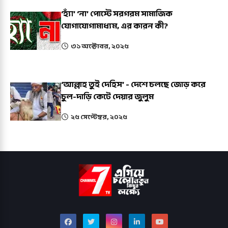
‘হ্যাঁ’ ‘না’ পোস্টে সরগরম সামাজিক
যোগাযোগামাধ্যম, এর কারন কী?
৩১ অক্টোবর, ২০২৫
‘আল্লাহ তুই দেহিস’ - দেশে চলছে জোড় করে
চুল-দাড়ি কেটে দেয়ার জুলুম
২৫ সেপ্টেম্বর, ২০২৫