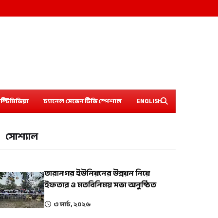
ল্টিমিডিয়া
চ্যানেল সেভেন টিভি স্পেশাল
ENGLISH
সোশ্যাল
তারানগর ইউনিয়নের উন্নয়ন নিয়ে
ইফতার ও মতবিনিময় সভা অনুষ্ঠিত
৩ মার্চ, ২০২৬