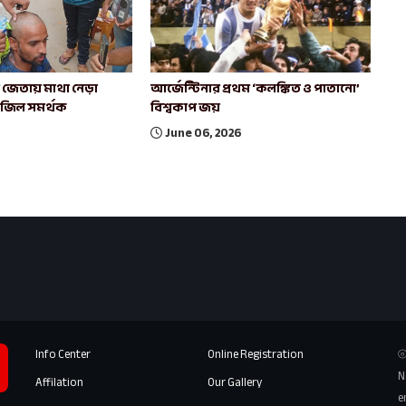
াচ জেতায় মাথা নেড়া
আর্জেন্টিনার প্রথম ‘কলঙ্কিত ও পাতানো’
রাজিল সমর্থক
বিশ্বকাপ জয়
June 06, 2026
Info Center
Online Registration
⦾
N
Affilation
Our Gallery
e