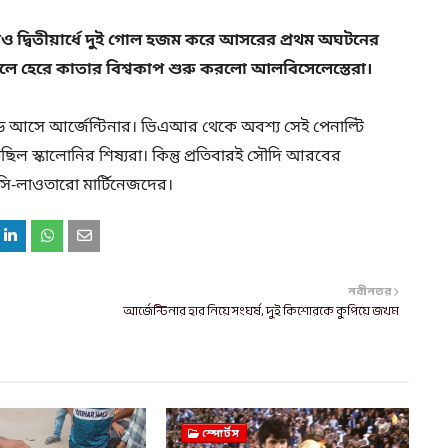
পরও দ্বিতীয়ার্ধে দুই গোল হজম করে আসরের প্রথম অঘটনের
ে হেরে কাতার বিশ্বকাপ শুরু করলো আলবিসেলেস্তেরা।
লিড আসে আর্জেন্টিনার। ভিএআর থেকে অবশ্য সেই পেনাল্টি
ল স্কালোনির শিষ্যরা। কিন্তু প্রতিবারই সৌদি আরবের
সি-লাওতারো মার্টিনেজদের।
নবীনতর
আর্জেন্টিনার হার নিয়ে সংঘর্ষ, দুই কিশোরকে কুপিয়ে জখম
স্পোর্টস