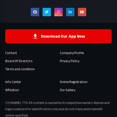
Download Our App Now
Contact
Company Profile
Board Of Directors
Privacy Policy
Terms and condition
Info Center
Online Registration
Affilation
Our Gallery
⦾CHANNEL 7 TV. All content is owned by its respective owners. Names and
logos used are for identification only and do not imply endorsement
unless specified.