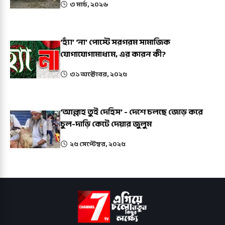
৩ মার্চ, ২০২৬
‘হ্যাঁ’ ‘না’ পোস্টে সরগরম সামাজিক
যোগাযোগামাধ্যম, এর কারন কী?
৩১ অক্টোবর, ২০২৫
‘আল্লাহ তুই দেহিস’ - দেশে চলছে জোড় করে
চুল-দাড়ি কেটে দেয়ার জুলুম
২৫ সেপ্টেম্বর, ২০২৫