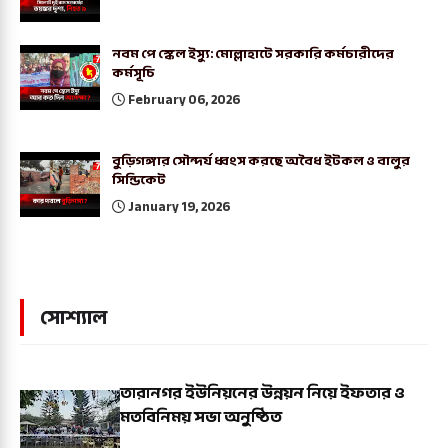
নবম পে স্কেল ইস্যু: মোল্লাহাটে সরকারি কর্মচারীদের
কর্মসূচি
February 06, 2026
বুড়িগঙ্গার সৌন্দর্য ধ্বংস করছে অবৈধ ইটকল ও বালুর
সিন্ডিকেট
January 19, 2026
সোশ্যাল
তারানগর ইউনিয়নের উন্নয়ন নিয়ে ইফতার ও
মতবিনিময় সভা অনুষ্ঠিত