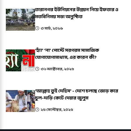
তারানগর ইউনিয়নের উন্নয়ন নিয়ে ইফতার ও
মতবিনিময় সভা অনুষ্ঠিত
৩ মার্চ, ২০২৬
‘হ্যাঁ’ ‘না’ পোস্টে সরগরম সামাজিক
যোগাযোগামাধ্যম, এর কারন কী?
৩১ অক্টোবর, ২০২৫
‘আল্লাহ তুই দেহিস’ - দেশে চলছে জোড় করে
চুল-দাড়ি কেটে দেয়ার জুলুম
২৫ সেপ্টেম্বর, ২০২৫