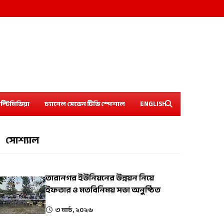
ল্টিমিডিয়া
চ্যানেল সেভেন টিভি স্পেশাল
ENGLISH
সোশ্যাল
তারানগর ইউনিয়নের উন্নয়ন নিয়ে
ইফতার ও মতবিনিময় সভা অনুষ্ঠিত
৩ মার্চ, ২০২৬