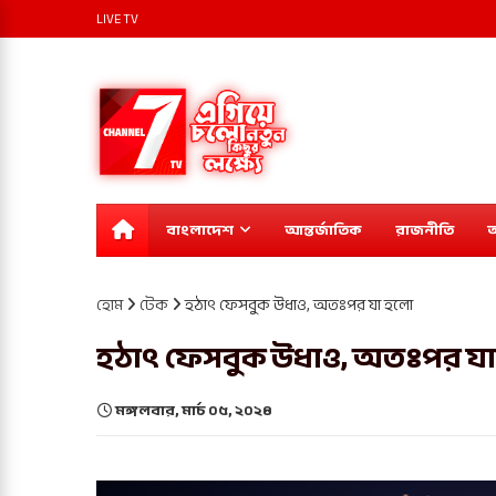
LIVE TV
বাংলাদেশ
আন্তর্জাতিক
রাজনীতি
অ
হোম
টেক
হঠাৎ ফেসবুক উধাও, অতঃপর যা হলো
হঠাৎ ফেসবুক উধাও, অতঃপর য
মঙ্গলবার, মার্চ ০৫, ২০২৪