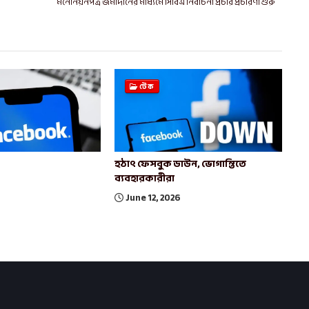
মনোনয়নপত্র জমাদানের মাধ্যমে সিবিএ নির্বাচনী প্রচার প্রচারণা শুরু
টেক
হঠাৎ ফেসবুক ডাউন, ভোগান্তিতে
ব্যবহারকারীরা
June 12, 2026