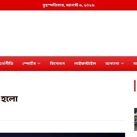
বৃহস্পতিবার, আগস্ট ৬, ২০২৬
র্থনীতি
স্পোর্টস
বিনোদন
লাইফস্টাইল
অন্যান্য
মা
া হলো