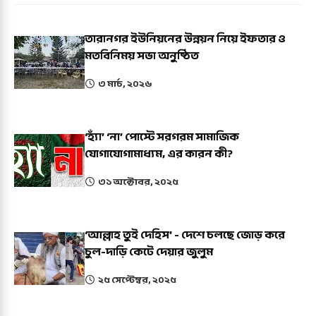
তারানগর ইউনিয়নের উন্নয়ন নিয়ে ইফতার ও
মতবিনিময় সভা অনুষ্ঠিত
৩ মার্চ, ২০২৬
‘হ্যাঁ’ ‘না’ পোস্টে সরগরম সামাজিক
যোগাযোগামাধ্যম, এর কারন কী?
৩১ অক্টোবর, ২০২৫
‘আল্লাহ তুই দেহিস’ - দেশে চলছে জোড় করে
চুল-দাড়ি কেটে দেয়ার জুলুম
২৫ সেপ্টেম্বর, ২০২৫