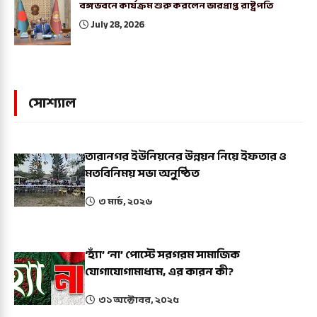
বঙ্গভবনে কার্যক্রম শুরু করলেন ভারপ্রাপ্ত রাষ্ট্রপতি
July 28, 2026
সোশ্যাল
তারানগর ইউনিয়নের উন্নয়ন নিয়ে ইফতার ও
মতবিনিময় সভা অনুষ্ঠিত
৩ মার্চ, ২০২৬
‘হ্যাঁ’ ‘না’ পোস্টে সরগরম সামাজিক
যোগাযোগামাধ্যম, এর কারন কী?
৩১ অক্টোবর, ২০২৫