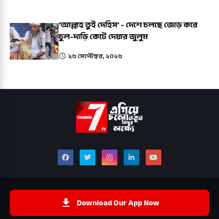
‘আল্লাহ তুই দেহিস’ - দেশে চলছে জোড় করে
চুল-দাড়ি কেটে দেয়ার জুলুম
২৫ সেপ্টেম্বর, ২০২৫
Download Our App Now