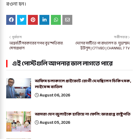
রওনা হন।
পূর্বতন
নবীনতর
অন্তর্বর্তী সরকারের শপথ বৃহস্পতিবার:
দেশের মাটিতে পা রাখলেন ড. মুহাম্মদ
সেনাপ্রধান
ইউনূস | C7TVBD | CHANNEL 7 TV
এই পোস্টগুলি আপনার ভাল লাগতে পারে
অফিস চলাকালে প্রাইভেটে রোগী দেখছিলেন চিকিৎসক,
লাইসেন্স বাতিল
August 06, 2026
আমরা যেন জুলাইকে হারিয়ে না ফেলি: ভারপ্রাপ্ত রাষ্ট্রপতি
August 05, 2026