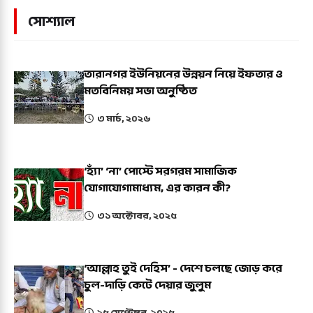
সোশ্যাল
তারানগর ইউনিয়নের উন্নয়ন নিয়ে ইফতার ও
মতবিনিময় সভা অনুষ্ঠিত
৩ মার্চ, ২০২৬
‘হ্যাঁ’ ‘না’ পোস্টে সরগরম সামাজিক
যোগাযোগামাধ্যম, এর কারন কী?
৩১ অক্টোবর, ২০২৫
‘আল্লাহ তুই দেহিস’ - দেশে চলছে জোড় করে
চুল-দাড়ি কেটে দেয়ার জুলুম
২৫ সেপ্টেম্বর, ২০২৫