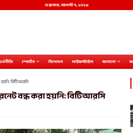
শুক্রবার, আগস্ট ৭, ২০২৬
র্থনীতি
স্পোর্টস
বিনোদন
লাইফস্টাইল
অন্যান্য
মা
া হয়নি: বিটিআরসি
ারনেট বন্ধ করা হয়নি: বিটিআরসি