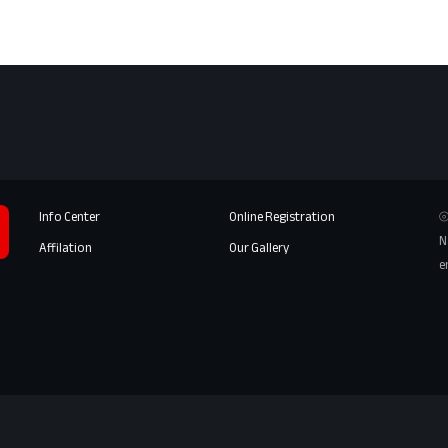
Info Center
Online Registration
⦾
N
Affilation
Our Gallery
e