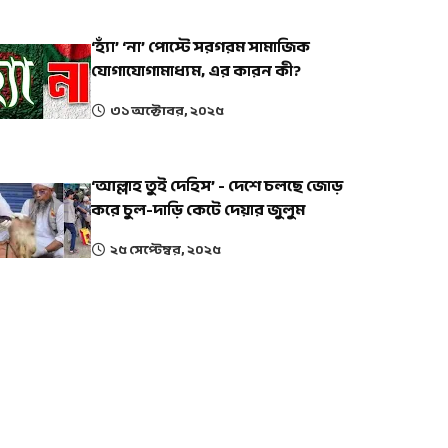
‘হ্যাঁ’ ‘না’ পোস্টে সরগরম সামাজিক
যোগাযোগামাধ্যম, এর কারন কী?
৩১ অক্টোবর, ২০২৫
‘আল্লাহ তুই দেহিস’ - দেশে চলছে জোড়
করে চুল-দাড়ি কেটে দেয়ার জুলুম
২৫ সেপ্টেম্বর, ২০২৫