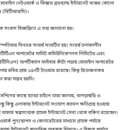
মোবাইল নেটওয়ার্ক ও ফিক্সড ব্রডব্যান্ড ইন্টারনেট বন্ধের কোনো
শন (বিটিআরসি)।
 সংবাদ বিজ্ঞপ্তিতে এ তথ্য জানানো হয়।
হস্পতিবার দিনভর সংঘর্ষ সংঘটিত হয়। সংঘর্ষ চলাকালীন
 এনটিটিএন অপারেটর সামিট কমিউনিকেশনস লিমিটেড এবং
িটিসিএল) অপটিক্যাল ফাইবার কাঁটা পড়ায় মোবাইল অপারেটর
েলায় রবির প্রায় ১৫০টি টাওয়ার রয়েছে। কিন্তু উত্তেজনাকর
মত করা সম্ভব হয়নি।
পিদের কাছে ব্যাখ্যা চাইলে তারা জানায়, খাগড়াছড়ি ও
িছু কিছু এলাকায় ইন্টারনেট সংযোগ ক্যাবল ক্ষতিগ্রস্ত হওয়ায়
থাকায় স্বল্পসংখ্যক গ্রাহক ইন্টারনেট সেবা থেকে বঞ্চিত রয়েছেন।
র্ক পুনঃস্থাপন ও জেনারেটরের মাধ্যমে গ্রাহক পর্যায়ে
্যান্ড ইন্টারনেট স্বাভাবিক অবস্থায় ফিরবে। এ বিষয়ে পার্বত্য