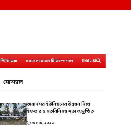
ল্টিমিডিয়া
চ্যানেল সেভেন টিভি স্পেশাল
ENGLISH
সোশ্যাল
তারানগর ইউনিয়নের উন্নয়ন নিয়ে
ইফতার ও মতবিনিময় সভা অনুষ্ঠিত
৩ মার্চ, ২০২৬