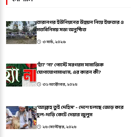
তারানগর ইউনিয়নের উন্নয়ন নিয়ে ইফতার ও
মতবিনিময় সভা অনুষ্ঠিত
৩ মার্চ, ২০২৬
‘হ্যাঁ’ ‘না’ পোস্টে সরগরম সামাজিক
যোগাযোগামাধ্যম, এর কারন কী?
৩১ অক্টোবর, ২০২৫
‘আল্লাহ তুই দেহিস’ - দেশে চলছে জোড় করে
চুল-দাড়ি কেটে দেয়ার জুলুম
২৫ সেপ্টেম্বর, ২০২৫