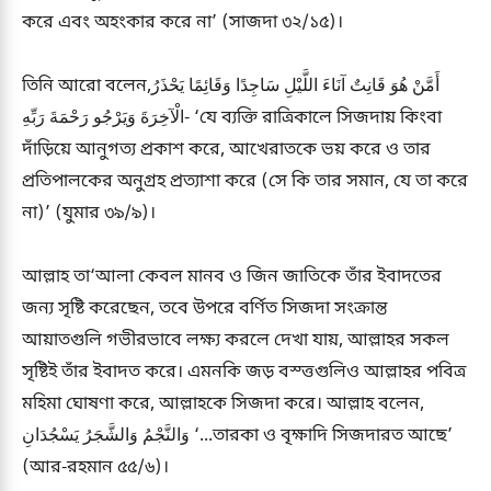
করে এবং অহংকার করে না’ (সাজদা ৩২/১৫)।
তিনি আরো বলেন,أَمَّنْ هُوَ قَانِتٌ آنَاءَ اللَّيْلِ سَاجِدًا وَقَائِمًا يَحْذَرُ
الْآخِرَةَ وَيَرْجُو رَحْمَةَ رَبِّهِ- ‘যে ব্যক্তি রাত্রিকালে সিজদায় কিংবা
দাঁড়িয়ে আনুগত্য প্রকাশ করে, আখেরাতকে ভয় করে ও তার
প্রতিপালকের অনুগ্রহ প্রত্যাশা করে (সে কি তার সমান, যে তা করে
না)’ (যুমার ৩৯/৯)।
আল্লাহ তা‘আলা কেবল মানব ও জিন জাতিকে তাঁর ইবাদতের
জন্য সৃষ্টি করেছেন, তবে উপরে বর্ণিত সিজদা সংক্রান্ত
আয়াতগুলি গভীরভাবে লক্ষ্য করলে দেখা যায়, আল্লাহর সকল
সৃষ্টিই তাঁর ইবাদত করে। এমনকি জড় বস্ত্তগুলিও আল্লাহর পবিত্র
মহিমা ঘোষণা করে, আল্লাহকে সিজদা করে। আল্লাহ বলেন,
وَالنَّجْمُ وَالشَّجَرُ يَسْجُدَانِ ‘...তারকা ও বৃক্ষাদি সিজদারত আছে’
(আর-রহমান ৫৫/৬)।