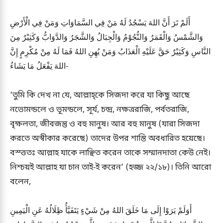
أَلَمْ تَرَ أَنَّ اللهَ يَسْجُدُ لَهُ مَنْ فِي السَّمَاوَاتِ وَمَنْ فِي الْأَرْضِ
وَالشَّمْسُ وَالْقَمَرُ وَالنُّجُوْمُ وَالْجِبَالُ وَالشَّجَرُ وَالدَّوَابُّ وَكَثِيْرٌ مِنَ
النَّاسِ وَكَثِيْرٌ حَقَّ عَلَيْهِ الْعَذَابُ وَمَنْ يُهِنِ اللهُ فَمَا لَهُ مِنْ مُكْرِمٍ إِنَّ
اللهَ يَفْعَلُ مَا يَشَاءُ-
‘তুমি কি দেখ না যে, আল্লাহ্কে সিজদা করে যা কিছু আছে
নভোমন্ডলে ও ভূমন্ডলে, সূর্য, চন্দ্র, নক্ষত্ররাজি, পর্বতরাজি,
বৃক্ষলতা, জীবজন্তু ও বহু মানুষ। আর বহু মানুষ (যারা সিজদা
করতে অস্বীকার করেছে) তাদের উপর শাস্তি অবধারিত হয়েছে।
বস্ত্ততঃ আল্লাহ যাকে লাঞ্ছিত করেন তাকে সম্মানদাতা কেউ নেই।
নিশ্চয়ই আল্লাহ যা চান তাই-ই করেন’ (হজ্জ ২২/১৮)। তিনি আরো
বলেন,
أَوَلَمْ يَرَوْا إِلَى مَا خَلَقَ اللهُ مِنْ شَيْءٍ يَتَفَيَّأُ ظِلَالُهُ عَنِ الْيَمِينِ