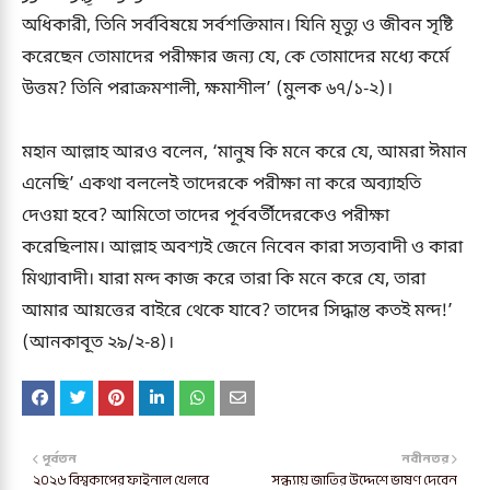
অধিকারী, তিনি সর্ববিষয়ে সর্বশক্তিমান। যিনি মৃত্যু ও জীবন সৃষ্টি
করেছেন তোমাদের পরীক্ষার জন্য যে, কে তোমাদের মধ্যে কর্মে
উত্তম? তিনি পরাক্রমশালী, ক্ষমাশীল’ (মুলক ৬৭/১-২)।
মহান আল্লাহ আরও বলেন, ‘মানুষ কি মনে করে যে, আমরা ঈমান
এনেছি’ একথা বললেই তাদেরকে পরীক্ষা না করে অব্যাহতি
দেওয়া হবে? আমিতো তাদের পূর্ববর্তীদেরকেও পরীক্ষা
করেছিলাম। আল্লাহ অবশ্যই জেনে নিবেন কারা সত্যবাদী ও কারা
মিথ্যাবাদী। যারা মন্দ কাজ করে তারা কি মনে করে যে, তারা
আমার আয়ত্তের বাইরে থেকে যাবে? তাদের সিদ্ধান্ত কতই মন্দ!’
(আনকাবূত ২৯/২-৪)।
পূর্বতন
নবীনতর
২০২৬ বিশ্বকাপের ফাইনাল খেলবে
সন্ধ্যায় জাতির উদ্দেশে ভাষণ দেবেন