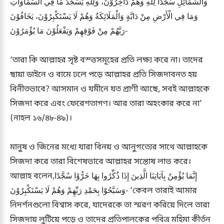
وَالشَّمَائِلِ سُجَّدًا لِلَّهِ وَهُمْ دَاخِرُوْنَ، وَلِلَّهِ يَسْجُدُ مَا فِي السَّمَاوَاتِ
وَمَا فِي الْأَرْضِ مِنْ دَابَّةٍ وَالْمَلَائِكَةُ وَهُمْ لَا يَسْتَكْبِرُوْنَ، يَخَافُوْنَ
رَبَّهُمْ مِنْ فَوْقِهِمْ وَيَفْعَلُوْنَ مَا يُؤْمَرُوْنَ-
‘তারা কি আল্লাহর সৃষ্ট বস্ত্তসমূহের প্রতি লক্ষ্য করে না। তাদের
ছায়া ডাইনে ও বামে ঢলে পড়ে আল্লাহর প্রতি সিজদাবনত হয়
বিনীতভাবে? আসমান ও যমীনে যত প্রাণী আছে, সবই আল্লাহকে
সিজদা করে এবং ফেরেশতাগণ। আর তারা অহংকার করে না’
(নাহল ১৬/৪৮-৪৯)।
মানুষ ও জিনের মধ্যে যারা বিনয় ও আনুগত্যের সাথে আল্লাহকে
সিজদা করে তারা বিশেষভাবে আল্লাহর সন্তোষ লাভ করে।
আল্লাহ বলেন,إِنَّمَا يُؤْمِنُ بِآيَاتِنَا الَّذِينَ إِذَا ذُكِّرُوا بِهَا خَرُّوْا سُجَّدًا
وَسَبَّحُوْا بِحَمْدِ رَبِّهِمْ وَهُمْ لَا يَسْتَكْبِرُوْنَ- ‘কেবল তারাই আমার
নিদর্শনগুলো বিশ্বাস করে, যাদেরকে তা স্মরণ করিয়ে দিলে তারা
সিজদায় লুটিয়ে পড়ে ও তাদের প্রতিপালকের পবিত্র মহিমা কীর্তন