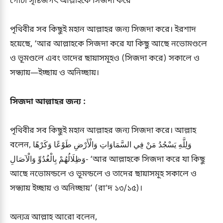
গোটা সৃষ্টিজগৎ আল্লাহকে সিজদা করে
পৃথিবীর সব কিছুই মহান আল্লাহর জন্য সিজদা করে। ইরশাদ
হয়েছে, ‘আর আল্লাহকে সিজদা করে যা কিছু আছে নভোমণ্ডলে
ও ভূমণ্ডলে এবং তাদের ছায়াসমূহও (সিজদা করে) সকালে ও
সন্ধ্যায়—ইচ্ছায় ও অনিচ্ছায়।
সিজদা আল্লাহর জন্য :
পৃথিবীর সব কিছুই মহান আল্লাহর জন্য সিজদা করে। আল্লাহ
বলেন, وَلِلَّهِ يَسْجُدُ مَنْ فِي السَّمَاوَاتِ وَالْأَرْضِ طَوْعًا وَكَرْهًا
وَظِلَالُهُمْ بِالْغُدُوِّ وَالْآصَالِ- ‘আর আল্লাহকে সিজদা করে যা কিছু
আছে নভোমন্ডলে ও ভূমন্ডলে ও তাদের ছায়াসমূহ সকালে ও
সন্ধ্যায় ইচ্ছায় ও অনিচ্ছায়’ (রা‘দ ১৩/১৫)।
অন্যত্র আল্লাহ আরো বলেন,