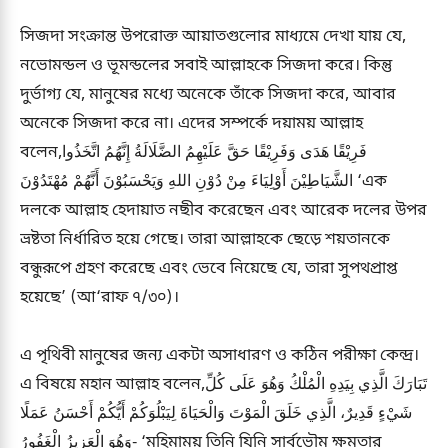
সিজদা সংক্রান্ত উপরোক্ত আয়াতগুলোর মাধ্যমে দেখা যায় যে,
নভোমন্ডল ও ভূমন্ডলের সবাই আল্লাহকে সিজদা করে। কিন্তু
দুর্ভাগ্য যে, মানুষের মধ্যে অনেকে তাঁকে সিজদা করে, আবার
অনেকে সিজদা করে না। এদের সম্পর্কে দয়াময় আল্লাহ
বলেন,فَرِيْقًا هَدَى وَفَرِيْقًا حَقَّ عَلَيْهِمُ الضَّلَالَةُ إِنَّهُمُ اتَّخَذُوا
الشَّيَاطِيْنَ أَوْلِيَاءَ مِنْ دُوْنِ اللهِ وَيَحْسَبُوْنَ أَنَّهُمْ مُهْتَدُوْنَ ‘এক
দলকে আল্লাহ হেদায়াত নছীব করেছেন এবং আরেক দলের উপর
ভ্রষ্টতা নির্ধারিত হয়ে গেছে। তারা আল্লাহকে ছেড়ে শয়তানকে
বন্ধুরূপে গ্রহণ করেছে এবং ভেবে নিয়েছে যে, তারা সুপথপ্রাপ্ত
হয়েছে’ (আ‘রাফ ৭/৩০)।
এ পৃথিবী মানুষের জন্য একটা অসাধারণ ও কঠিন পরীক্ষা কেন্দ্র।
এ বিষয়ে মহান আল্লাহ বলেন,تَبَارَكَ الَّذِي بِيَدِهِ الْمُلْكُ وَهُوَ عَلَى كُلِّ
شَيْءٍ قَدِيرٌ، الَّذِي خَلَقَ الْمَوْتَ وَالْحَيَاةَ لِيَبْلُوَكُمْ أَيُّكُمْ أَحْسَنُ عَمَلًا
وَهُوَ الْعَزِيزُ الْغَفُورُ- ‘মহিমাময় তিনি যিনি সার্বভৌম ক্ষমতার