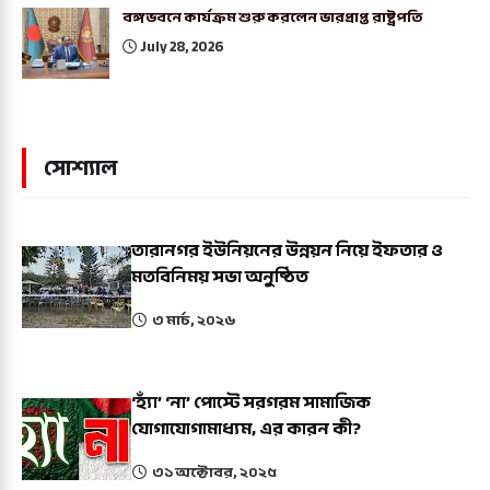
বঙ্গভবনে কার্যক্রম শুরু করলেন ভারপ্রাপ্ত রাষ্ট্রপতি
July 28, 2026
সোশ্যাল
তারানগর ইউনিয়নের উন্নয়ন নিয়ে ইফতার ও
মতবিনিময় সভা অনুষ্ঠিত
৩ মার্চ, ২০২৬
‘হ্যাঁ’ ‘না’ পোস্টে সরগরম সামাজিক
যোগাযোগামাধ্যম, এর কারন কী?
৩১ অক্টোবর, ২০২৫