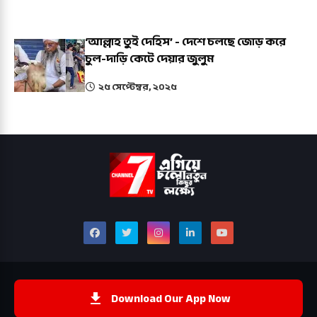
‘আল্লাহ তুই দেহিস’ - দেশে চলছে জোড় করে
চুল-দাড়ি কেটে দেয়ার জুলুম
২৫ সেপ্টেম্বর, ২০২৫
Download Our App Now