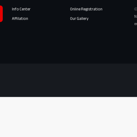
Info Center
Online Registration
⦾
N
Affilation
Our Gallery
e