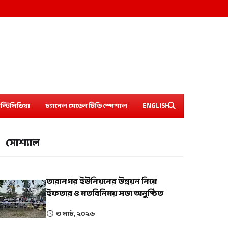
ল্টিমিডিয়া
চ্যানেল সেভেন টিভি স্পেশাল
ENGLISH
সোশ্যাল
তারানগর ইউনিয়নের উন্নয়ন নিয়ে
ইফতার ও মতবিনিময় সভা অনুষ্ঠিত
৩ মার্চ, ২০২৬