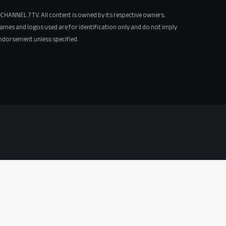
CHANNEL 7 TV. All content is owned by its respective owners.
ames and logos used are for identification only and do not imply
ndorsement unless specified.