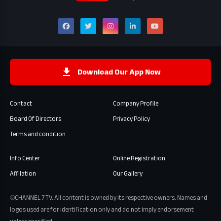
Download Our App Now
Contact
Company Profile
Board Of Directors
Privacy Policy
Terms and condition
Info Center
Online Registration
Affilation
Our Gallery
⦾CHANNEL 7 TV. All content is owned by its respective owners. Names and
logos used are for identification only and do not imply endorsement