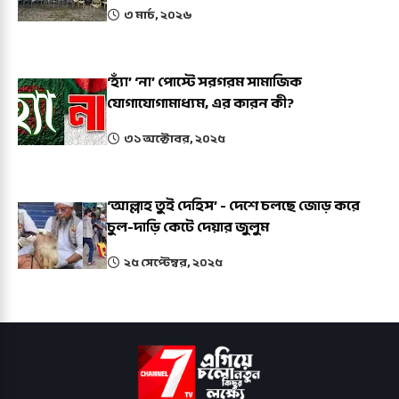
৩ মার্চ, ২০২৬
‘হ্যাঁ’ ‘না’ পোস্টে সরগরম সামাজিক
যোগাযোগামাধ্যম, এর কারন কী?
৩১ অক্টোবর, ২০২৫
‘আল্লাহ তুই দেহিস’ - দেশে চলছে জোড় করে
চুল-দাড়ি কেটে দেয়ার জুলুম
২৫ সেপ্টেম্বর, ২০২৫