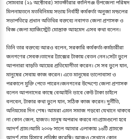
সোমবার (২১ অক্টোবর) সাতক্ষীরার কালিগঞ্জ উপজেলা পরিষদ
মিলনায়তনে মতবিনিময় সভায় নির্বাহী কর্মকর্তা অনুজা মন্ডলের
সভাপতিত্বে প্রধান অতিথির বক্তব্যে নবাগত জেলা প্রশাসক ও
বিজ্ঞ জেলা ম্যাজিস্ট্রেট মোস্তাক আহমেদ এসব কথা বলেন।
তিনি তার বক্তব্যে আরও বলেন, সরকারি কর্মকর্তা-কর্মচারীরা
জনগণের সেবক।তাদের ট্যাক্সের টাকায় বেতন নেন।সেটা ভুলে
আপনারা বাড়তি আয়ের প্রতিযোগীতা করেন। সে সব ভুলে যান,
মানুষের সেবায় কাজ করেন। এতে মানুষের ভালোবাসা ও
পরকালে মুক্তি পেতে পারেন।জনগনের উদ্দেশ্যে জেলা প্রশাসক
বলেন আপনাদের কাছে বেআইনি ভাবে কেউ টাকা চাইলে
বলবেন, টাকার কথা ভুলে যান, সঠিক কাজ করেন। দুর্নীতি,
অনিয়মের দিন শেষ। আমরা এমন সমাজ গড়বো যেখানে থাকবে
না কোন জেল, হাজত। মানুষ অপরাধ করবে না।গ্রামগুলো হবে
আদর্শ গ্রাম।আমি ২০০৮ সালে আমার এলাকায় ১৬টি গ্রামকে
আদর্শ গ্রাম হিসাবে প্রতিষ্ঠা করেছি। আজও সেখানে কোন