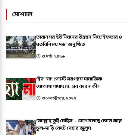
সোশ্যাল
তারানগর ইউনিয়নের উন্নয়ন নিয়ে ইফতার ও
মতবিনিময় সভা অনুষ্ঠিত
৩ মার্চ, ২০২৬
‘হ্যাঁ’ ‘না’ পোস্টে সরগরম সামাজিক
যোগাযোগামাধ্যম, এর কারন কী?
৩১ অক্টোবর, ২০২৫
‘আল্লাহ তুই দেহিস’ - দেশে চলছে জোড় করে
চুল-দাড়ি কেটে দেয়ার জুলুম