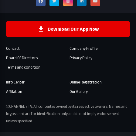
Download Our App Now
Contact
Company Profile
Board Of Directors
Privacy Policy
Terms and condition
Info Center
Online Registration
Affilation
Our Gallery
⦾CHANNEL 7 TV. All content is owned by its respective owners. Names and
logos used are for identification only and do not imply endorsement
unless specified.