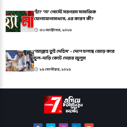
‘হ্যাঁ’ ‘না’ পোস্টে সরগরম সামাজিক
যোগাযোগামাধ্যম, এর কারন কী?
৩১ অক্টোবর, ২০২৫
‘আল্লাহ তুই দেহিস’ - দেশে চলছে জোড় করে
চুল-দাড়ি কেটে দেয়ার জুলুম
২৫ সেপ্টেম্বর, ২০২৫