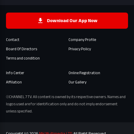
Download Our App Now
Contact
Company Profile
Board Of Directors
Privacy Policy
Terms and condition
Info Center
Online Registration
Affilation
Our Gallery
⦾CHANNEL 7 TV. All content is owned by its respective owners. Names and
logos used are for identification only and do not imply endorsement
unless specified.
Copyright (c) 2026
MH Multimedia LTD
All Right Reserved