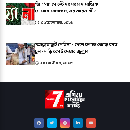
‘হ্যাঁ’ ‘না’ পোস্টে সরগরম সামাজিক
যোগাযোগামাধ্যম, এর কারন কী?
৩১ অক্টোবর, ২০২৫
‘আল্লাহ তুই দেহিস’ - দেশে চলছে জোড় করে
চুল-দাড়ি কেটে দেয়ার জুলুম
২৫ সেপ্টেম্বর, ২০২৫