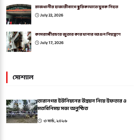
রাজধানীর হাজারীবাগে ছুরিকাঘাতে যুবক নিহত
July 22, 2026
কামরাঙ্গীরচরে জুতার কারখানার আগুন নিয়ন্ত্রণে
July 17, 2026
সোশ্যাল
তারানগর ইউনিয়নের উন্নয়ন নিয়ে ইফতার ও
মতবিনিময় সভা অনুষ্ঠিত
৩ মার্চ, ২০২৬