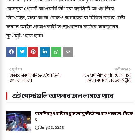
ফেসবুক পোস্টে আওয়ামী লীগকে ফ্যাসিস্ট আখ্যা দিয়ে
লিখেছেন, তারা আজ কোনও জমায়েত বা মিছিল করার চেষ্টা
করলে আইন প্রয়োগকারী সংস্থাগুলোর কঠোর অবস্থানের
মুখোমুখি হতে হবে।
পূর্বতন
নবীনতর
যেভাবে হাজারিগলিতে যৌথবাহিনীর
আওয়ামী লীগ কার্যালয়ের সামনে
ওপর হামলা হয়
কয়েকজনকে বেধড়ক পিটুনি
এই পোস্টগুলি আপনার ভাল লাগতে পারে
বাস নিয়ন্ত্রণ হারিয়ে ঢুকলো কুর্মিটোলা হাসপাতালে, নিহত
১
July 26, 2026