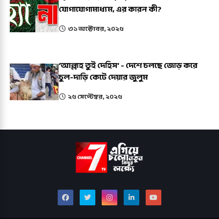
যোগাযোগামাধ্যম, এর কারন কী?
৩১ অক্টোবর, ২০২৫
‘আল্লাহ তুই দেহিস’ - দেশে চলছে জোড় করে
চুল-দাড়ি কেটে দেয়ার জুলুম
২৫ সেপ্টেম্বর, ২০২৫