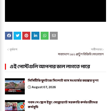
পূর্বতন
নবীনতর
সারাদেশে ১৯১ প্লাটুন বিজিবি মোতায়েন
এই পোস্টগুলি আপনার ভাল লাগতে পারে
সিসিটিভি ফুটেজে সিলেটে বাস সংঘর্ষের ভয়ঙ্কর দৃশ্য
August 07, 2026
নবম পে স্কেল ইস্যু: মোল্লাহাটে সরকারি কর্মচারীদের
কর্মসূচি