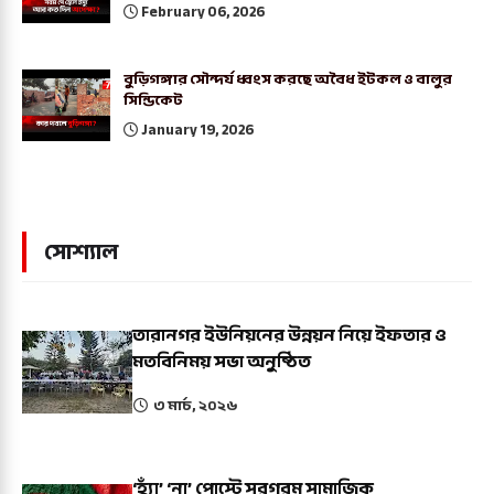
February 06, 2026
বুড়িগঙ্গার সৌন্দর্য ধ্বংস করছে অবৈধ ইটকল ও বালুর
সিন্ডিকেট
January 19, 2026
সোশ্যাল
তারানগর ইউনিয়নের উন্নয়ন নিয়ে ইফতার ও
মতবিনিময় সভা অনুষ্ঠিত
৩ মার্চ, ২০২৬
‘হ্যাঁ’ ‘না’ পোস্টে সরগরম সামাজিক