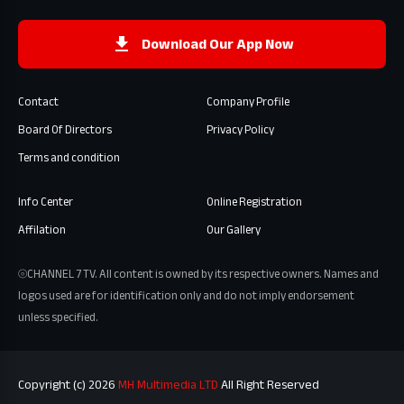
Download Our App Now
Contact
Company Profile
Board Of Directors
Privacy Policy
Terms and condition
Info Center
Online Registration
Affilation
Our Gallery
⦾CHANNEL 7 TV. All content is owned by its respective owners. Names and
logos used are for identification only and do not imply endorsement
unless specified.
Copyright (c) 2026
MH Multimedia LTD
All Right Reserved