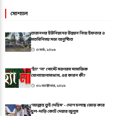
সোশ্যাল
তারানগর ইউনিয়নের উন্নয়ন নিয়ে ইফতার ও
মতবিনিময় সভা অনুষ্ঠিত
৩ মার্চ, ২০২৬
‘হ্যাঁ’ ‘না’ পোস্টে সরগরম সামাজিক
যোগাযোগামাধ্যম, এর কারন কী?
৩১ অক্টোবর, ২০২৫
‘আল্লাহ তুই দেহিস’ - দেশে চলছে জোড় করে
চুল-দাড়ি কেটে দেয়ার জুলুম