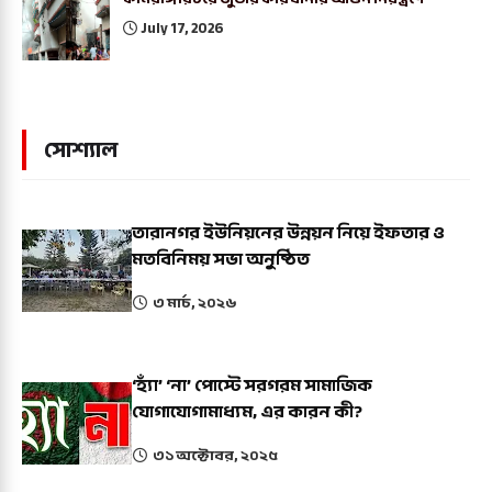
July 17, 2026
সোশ্যাল
তারানগর ইউনিয়নের উন্নয়ন নিয়ে ইফতার ও
মতবিনিময় সভা অনুষ্ঠিত
৩ মার্চ, ২০২৬
‘হ্যাঁ’ ‘না’ পোস্টে সরগরম সামাজিক
যোগাযোগামাধ্যম, এর কারন কী?
৩১ অক্টোবর, ২০২৫