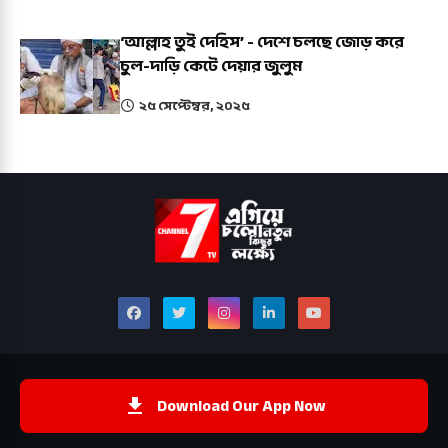
‘আল্লাহ তুই দেহিস’ - দেশে চলছে জোড় করে
চুল-দাড়ি কেটে দেয়ার জুলুম
২৫ সেপ্টেম্বর, ২০২৫
Download Our App Now